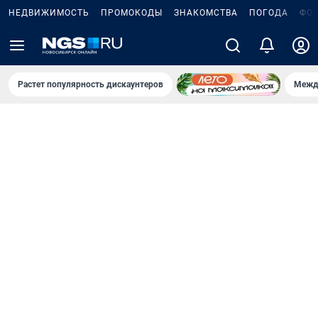
НЕДВИЖИМОСТЬ
ПРОМОКОДЫ
ЗНАКОМСТВА
ПОГОДА
ФО
Растет популярность дискаунтеров
Межд