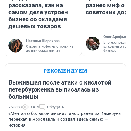
рассказала, как на
разнес миф о 
самом деле устроен
советских доро
бизнес со складами
дешевых товаров
Олег Арефьев
Наталья Шорохова
Блогер, предпри
Открыла кофейную точку на
владелец в тра
деньги соцразвития
бизнесе
РЕКОМЕНДУЕМ
Выжившая после атаки с кислотой
петербурженка выписалась из
больницы
7 часов
3 415
Обсудить
«Мечтал о большой жизни»: иностранец из Камеруна
переехал в Ярославль и создал здесь семью —
история