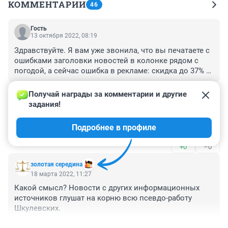
КОММЕНТАРИИ
46
Гость
13 октября 2022, 08:19
Здравствуйте. Я вам уже звонила, что вы печатаете с 
ошибками заголовки новостей в колонке рядом с 
погодой, а сейчас ошибка в рекламе: скидка до 37% 
на холодильникЕ Haier. Надо быть внимательными, 
+0
–0
или скидка так и лежит на холодильнике?
Получай награды за комментарии и другие 
задания!
Гость
18 марта 2022, 16:13
Подробнее в профиле
Москвичи его не заметили, походу.
+0
–0
золотая середина
18 марта 2022, 11:27
Какой смысл? Новости с других информационных 
источников глушат на корню всю псевдо-работу 
Шкулевских.
+0
–6