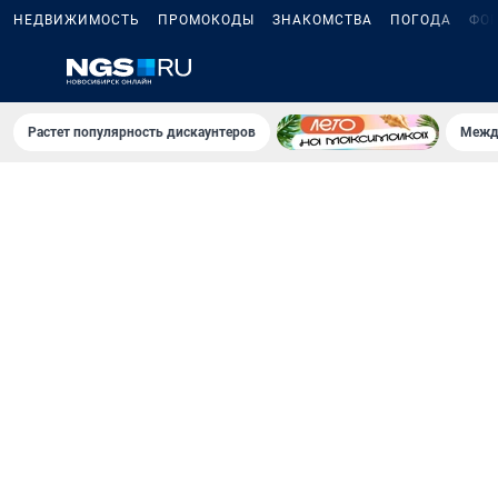
НЕДВИЖИМОСТЬ
ПРОМОКОДЫ
ЗНАКОМСТВА
ПОГОДА
ФО
Растет популярность дискаунтеров
Межд