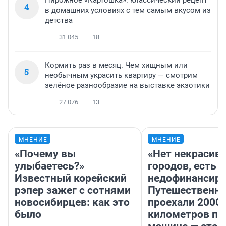
4
в домашних условиях с тем самым вкусом из
детства
31 045
18
Кормить раз в месяц. Чем хищным или
5
необычным украсить квартиру — смотрим
зелёное разнообразие на выставке экзотики
27 076
13
МНЕНИЕ
МНЕНИЕ
«Почему вы
«Нет некрасив
улыбаетесь?»
городов, есть
Известный корейский
недофинансиро
рэпер зажег с сотнями
Путешественн
новосибирцев: как это
проехали 2000
было
километров по 