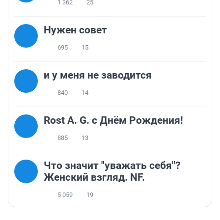
1 362
25
Нужен совет
695
15
и у меня не заводится
840
14
Rost A. G. с Днём Рождения!
885
13
Что значит "уважать себя"?
Женский взгляд. NF.
5 059
19