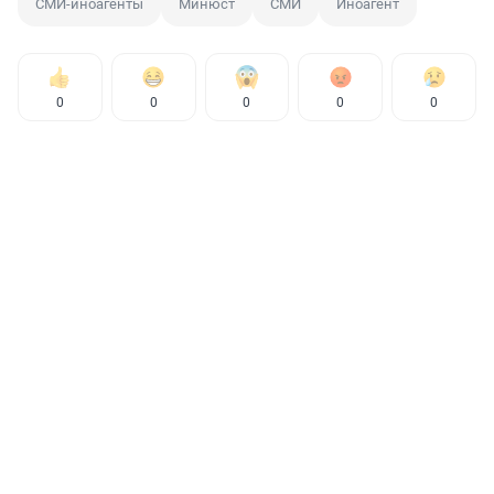
СМИ-иноагенты
Минюст
СМИ
Иноагент
0
0
0
0
0