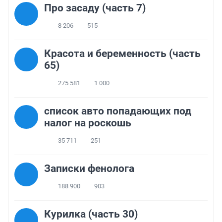
Про засаду (часть 7)
8 206
515
Красота и беременность (часть
65)
275 581
1 000
список авто попадающих под
налог на роскошь
35 711
251
Записки фенолога
188 900
903
Курилка (часть 30)