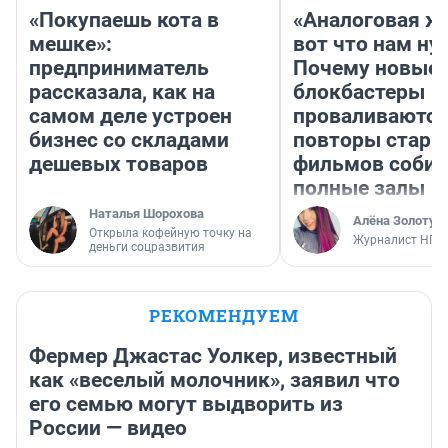
«Покупаешь кота в
«Аналоговая ж
мешке»:
вот что нам ну
предприниматель
Почему новые
рассказала, как на
блокбастеры
самом деле устроен
проваливаются,
бизнес со складами
повторы стары
дешевых товаров
фильмов соби
полные залы
Наталья Шорохова
Алёна Золотух
Открыла кофейную точку на
Журналист НГС
деньги соцразвития
РЕКОМЕНДУЕМ
Фермер Джастас Уолкер, известный
как «веселый молочник», заявил что
его семью могут выдворить из
России — видео