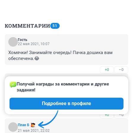
КОММЕНТАРИИ
51
Гость
22 мая 2021, 10:07
Хомячки! Занимайте очередь! Пачка дошика вам 
обеспечена.😂
+0
–0
Гость
21 мая 2021, 22:06
Получай награды за комментарии и другие 
задания!
А как же американские санкции? Или они только в 
одну сторону работают?

Подробнее в профиле
Давай Илон, до свидания. Продавай свой товар в 
своей стране, никто не будет в РФ покупать ваши 
+0
–0
санкционные поделки.
План Б
21 мая 2021, 22:02