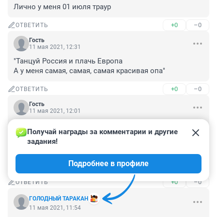
Лично у меня 01 июля траур
+0
–0
ОТВЕТИТЬ
Гость
11 мая 2021, 12:31
"Танцуй Россия и плачь Европа

А у меня самая, самая, самая красивая опа"
+0
–0
ОТВЕТИТЬ
Гость
11 мая 2021, 12:01
Все от региона зависит. В Татарстане в мае отдыхали 
Получай награды за комментарии и другие 
все: и бюджетники и частники, а у нас на усмотрение 
задания!
начальства. В итоге и частники, само собой, и 
бюджетники и даже госслужащие работали. Указ что 
Подробнее в профиле
дышло.
+0
–0
ОТВЕТИТЬ
ГОЛОДНЫЙ ТАРАКАН
11 мая 2021, 11:54