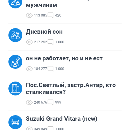
мужчинам
113 085
420
Дневной сон
217 252
1 000
он не работает, но и не ест
184 277
1 000
Пос.Светлый, застр.Антар, кто
сталкивался?
240 676
999
Suzuki Grand Vitara (new)
349 849
1 000