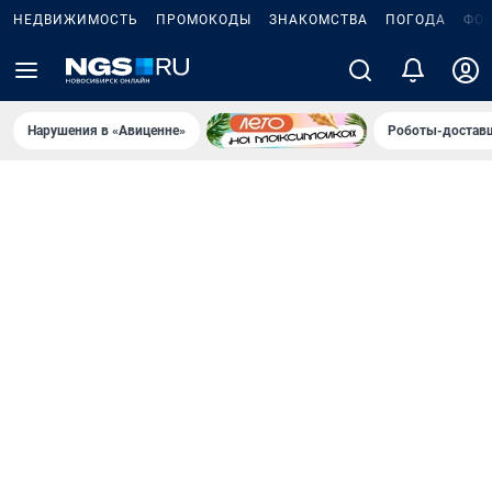
НЕДВИЖИМОСТЬ
ПРОМОКОДЫ
ЗНАКОМСТВА
ПОГОДА
ФО
Нарушения в «Авиценне»
Роботы-доставщ