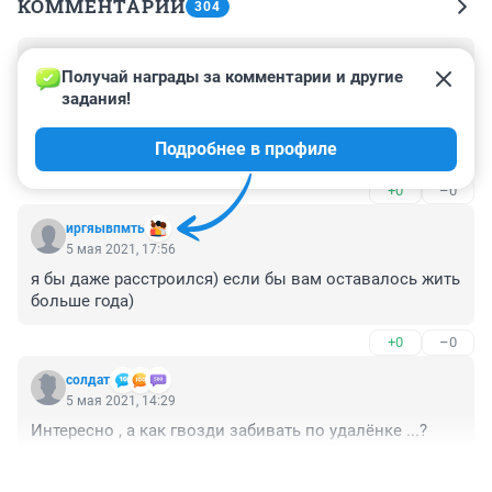
КОММЕНТАРИИ
304
Гость
25 мая 2021, 00:53
Получай награды за комментарии и другие 
задания!
Бесплатный тест на ковид по возвращению в Россию 
? Мне сегодня отказали, как в поликлинике, так и в 
Подробнее в профиле
страховой компании АСТРАМЕД подтвердили отказ. 
Только с подозрением на ковид сделают бесплатно, 
+0
–0
остальные случаи в мед.центрах за денежки!
иргяывпмть
5 мая 2021, 17:56
я бы даже расстроился) если бы вам оставалось жить 
больше года)
+0
–0
солдат
5 мая 2021, 14:29
Интересно , а как гвозди забивать по удалёнке ...?
+1
–0