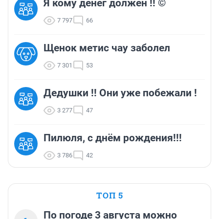
Я кому денег должен !! ©
7 797
66
Щенок метис чау заболел
7 301
53
Дедушки !! Они уже побежали !
3 277
47
Пилюля, с днём рождения!!!
3 786
42
ТОП 5
По погоде 3 августа можно