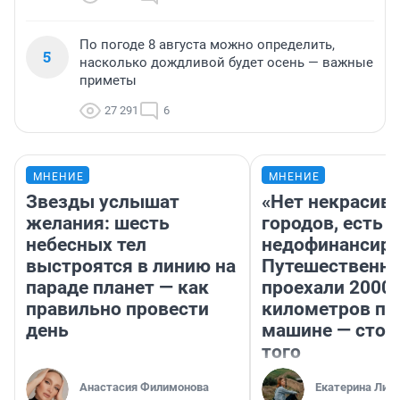
По погоде 8 августа можно определить,
5
насколько дождливой будет осень — важные
приметы
27 291
6
МНЕНИЕ
МНЕНИЕ
Звезды услышат
«Нет некрасив
желания: шесть
городов, есть
небесных тел
недофинансиро
выстроятся в линию на
Путешественн
параде планет — как
проехали 2000
правильно провести
километров по 
день
машине — стои
того
Анастасия Филимонова
Екатерина Лит