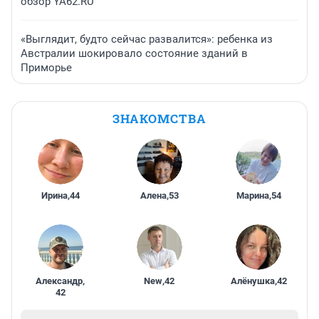
обзор YA62.RU
«Выглядит, будто сейчас развалится»: ребенка из
Австралии шокировало состояние зданий в
Приморье
ЗНАКОМСТВА
Ирина
,
44
Алена
,
53
Марина
,
54
Александр
,
New
,
42
Алёнушка
,
42
42