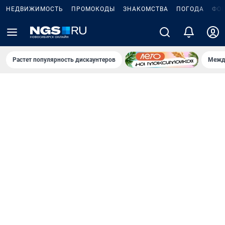
НЕДВИЖИМОСТЬ
ПРОМОКОДЫ
ЗНАКОМСТВА
ПОГОДА
ФО
Растет популярность дискаунтеров
Межд