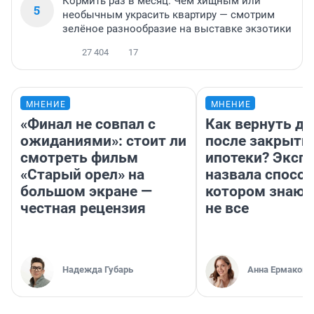
Кормить раз в месяц. Чем хищным или
5
необычным украсить квартиру — смотрим
зелёное разнообразие на выставке экзотики
27 404
17
МНЕНИЕ
МНЕНИЕ
«Финал не совпал с
Как вернуть де
ожиданиями»: стоит ли
после закрыти
смотреть фильм
ипотеки? Эксп
«Старый орел» на
назвала способ
большом экране —
котором знают
честная рецензия
не все
Надежда Губарь
Анна Ермакова