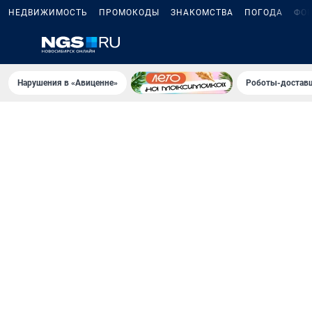
НЕДВИЖИМОСТЬ
ПРОМОКОДЫ
ЗНАКОМСТВА
ПОГОДА
ФО
Нарушения в «Авиценне»
Роботы-доставщ