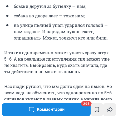
бомжи дерутся за бутылку — нам;
собака во дворе лает — тоже нам;
на улице пьяный упал, ударился головой —
нам кидают. И нарядам нужно ехать,
опрашивать. Может, толкнул кто или били.
И таких одновременно может упасть сразу штук
5–6. А на реальные преступления сил может уже
не хватить. Выбираешь, куда ехать сначала, где
ты действительно можешь помочь.
Нас люди ругают, что мы долго едем на вызов. Но
всем ведь не объяснить, что одновременно по 5–6
сигналов кидают в разных точках, а наряда всего
205
2–3 в лучшем случае. И на вызов каждый нужно
Комментарии
приехать, опросить заявителя, установить
нарушителя, опросить его, если есть повреждение