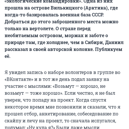
«экологические командировки». Одна из них
прошла на острове Вилькицкого (Арктика), где
когда-то базировалась военная база СССР.
Добраться до этого заброшенного места можно
только на вертолете. О страхе перед
необитаемым островом, моржах и заботе о
природе там, где холоднее, чем в Сибири, Даниил
рассказал в своей авторской колонке. Публикуем
её.
Я увидел запись о наборе волонтеров в группе во
«ВКонтакте» и в тот же день подал заявку на
участие с мыслями: «Возьмут — хорошо, не
возьмут — тоже хорошо». Если честно, я не был
уверен, что попаду на проект. Когда спустя
некоторое время мне позвонили и сказали, что я
прошел отбор, анкетирование, собеседование по
скайпу и лечу на проект, то сначала испугался,
подумал: «Ну куда я?» Были даже мысли