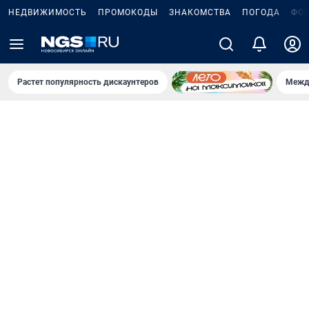
НЕДВИЖИМОСТЬ
ПРОМОКОДЫ
ЗНАКОМСТВА
ПОГОДА
ФО
Растет популярность дискаунтеров
Межд