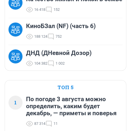
16 418
152
КиноБЗал (NF) (часть 6)
188 124
752
ДНД (ДНевной Дозор)
104 382
1 002
ТОП 5
По погоде 3 августа можно
1
определить, каким будет
декабрь, — приметы и поверья
87 314
11