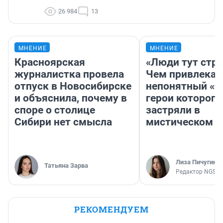
26 984
13
МНЕНИЕ
МНЕНИЕ
Красноярская
«Люди тут стр
журналистка провела
Чем привлекае
отпуск в Новосибирске
непонятный «Н
и объяснила, почему в
герои которого
споре о столице
застряли в
Сибири нет смысла
мистическом о
Лиза Пичугина
Татьяна Зарва
Редактор NGS.R
РЕКОМЕНДУЕМ