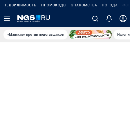
НЕДВИЖИМОСТЬ
ПРОМОКОДЫ
ЗНАКОМСТВА
ПОГОДА
ФО
«Майские» против подставщиков
Налог 