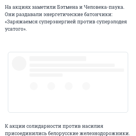
На акциях заметили Бэтмена и Человека-паука.
Они раздавали энергетические батончики:
«Заряжаемся суперэнергией против суперзлодея
усатого».
pic.twitter.com/6RF6gZ7TSV
К акции солидарности против насилия
присоединились белорусские железнодорожники.