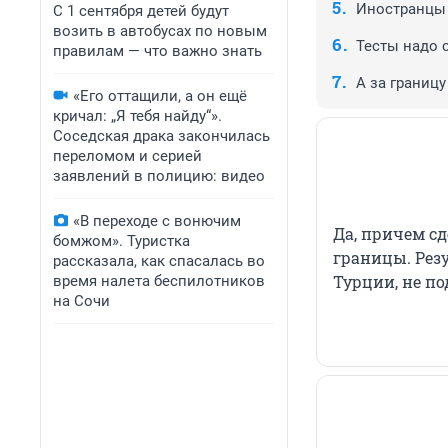
Иностранцы 
С 1 сентября детей будут
возить в автобусах по новым
Тесты надо с
правилам — что важно знать
А за границу
«Его оттащили, а он ещё
кричал: „Я тебя найду“».
Соседская драка закончилась
переломом и серией
заявлений в полицию: видео
«В переходе с вонючим
Да, причем сд
бомжом». Туристка
границы. Резу
рассказала, как спасалась во
Турции, не по
время налета беспилотников
на Сочи