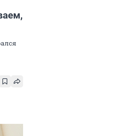
ваем,
рался