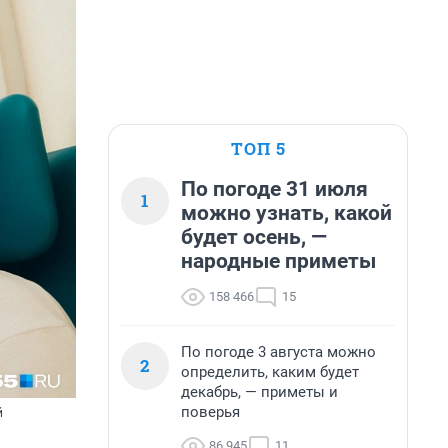
ТОП 5
По погоде 31 июля
1
можно узнать, какой
будет осень, —
народные приметы
158 466
15
По погоде 3 августа можно
2
определить, каким будет
декабрь, — приметы и
поверья
й
86 945
11