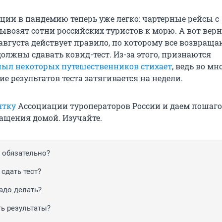
рции в пандемию теперь уже легко: чартерные рейсы с
ывозят сотни российских туристов к морю. А вот верн
 августа действует правило, по которому все возвращ
олжны сдавать ковид-тест. Из-за этого, признаются
пыл некоторых путешественников стихает
, ведь во мн
е результатов теста затягивается на недели.
ятку
Ассоциации туроператоров России и даем пошаг
ащения домой. Изучайте.
т обязательно?
сдать тест?
адо делать?
ть результаты?