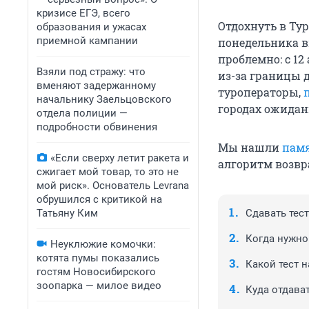
кризисе ЕГЭ, всего
Отдохнуть в Ту
образования и ужасах
приемной кампании
понедельника в
проблемно: с 12
Взяли под стражу: что
из-за границы д
вменяют задержанному
туроператоры,
начальнику Заельцовского
городах ожидани
отдела полиции —
подробности обвинения
Мы нашли
пам
«Если сверху летит ракета и
алгоритм возвр
сжигает мой товар, то это не
мой риск». Основатель Levrana
обрушился с критикой на
Татьяну Ким
Сдавать тес
Когда нужно 
Неуклюжие комочки:
котята пумы показались
Какой тест н
гостям Новосибирского
зоопарка — милое видео
Куда отдава