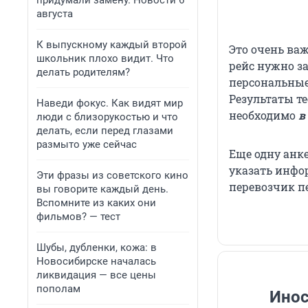
придумали замену. Новости 6
августа
К выпускному каждый второй
Это очень ва
школьник плохо видит. Что
рейс нужно з
делать родителям?
персональные
Результаты т
Наведи фокус. Как видят мир
необходимо
в
люди с близорукостью и что
делать, если перед глазами
размыто уже сейчас
Еще одну анке
указать инфор
Эти фразы из советского кино
перевозчик пе
вы говорите каждый день.
Вспомните из каких они
фильмов? — тест
Шубы, дубленки, кожа: в
Новосибирске началась
ликвидация — все цены
пополам
Инос