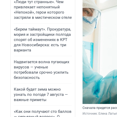
«Люди тут странные». Чем
привлекает непонятный
«Непокой», герои которого
застряли в мистическом отеле
«Берем таймаут». Прокуратура,
мэрия и застройщики полгода
спорят об изменениях в КРТ
для Новосибирска: есть три
варианта
Надвигается волна пугающих
вирусов — ученые
потребовали срочно усилить
безопасность
Какой будет зима можно
узнать по погоде 7 августа —
важные приметы
Сначала придется расс
«Как они получают сто баллов
Источник: 
Елена Латы
— серьезный вопрос». О