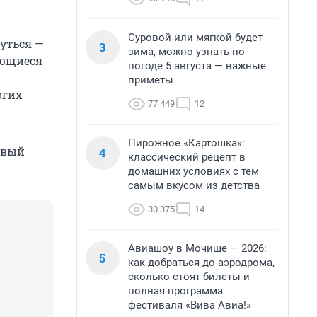
Суровой или мягкой будет
уться —
3
зима, можно узнать по
ающиеся
погоде 5 августа — важные
приметы
огих
77 449
12
Пирожное «Картошка»:
овый
4
классический рецепт в
домашних условиях с тем
самым вкусом из детства
30 375
14
Авиашоу в Мочище — 2026:
5
как добраться до аэродрома,
сколько стоят билеты и
полная программа
фестиваля «Вива Авиа!»