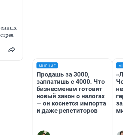
твенных
стрее.
МНЕНИЕ
МНЕНИ
Продашь за 3000,
«Люди
заплатишь с 4000. Что
Чем п
бизнесменам готовит
непон
новый закон о налогах
герои
— он коснется импорта
застр
и даже репетиторов
мисти