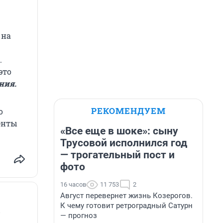
 на
.
это
ния.
РЕКОМЕНДУЕМ
о
енты
«Все еще в шоке»: сыну
Трусовой исполнился год
— трогательный пост и
фото
16 часов
11 753
2
Август перевернет жизнь Козерогов.
К чему готовит ретроградный Сатурн
?
— прогноз