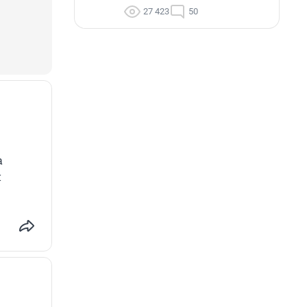
27 423
50
а
й