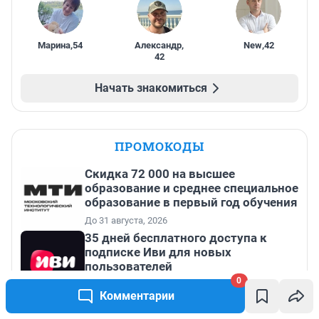
Марина
,
54
Александр
,
New
,
42
42
Начать знакомиться
ПРОМОКОДЫ
Скидка 72 000 на высшее
образование и среднее специальное
образование в первый год обучения
До 31 августа, 2026
35 дней бесплатного доступа к
подписке Иви для новых
пользователей
0
До 31 августа, 2026
Комментарии
Скидка 10% на ВО и СПО в первый
год обучения