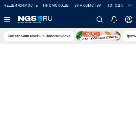
НЕДВИЖИМОСТЬ
ПРОМОКОДЫ
ЗНАКОМСТВА
ПОГОДА
ФО
Как строили мосты в Новосибирске
Траты