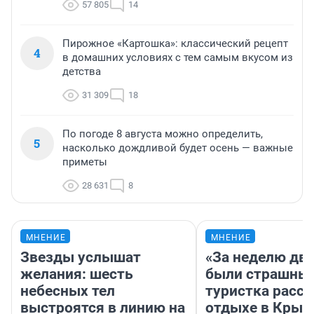
57 805
14
Пирожное «Картошка»: классический рецепт
4
в домашних условиях с тем самым вкусом из
детства
31 309
18
По погоде 8 августа можно определить,
5
насколько дождливой будет осень — важные
приметы
28 631
8
МНЕНИЕ
МНЕНИЕ
Звезды услышат
«За неделю две
желания: шесть
были страшные
небесных тел
туристка расск
выстроятся в линию на
отдыхе в Крым