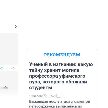
РЕКОМЕНДУЕМ
Ученый в изгнании: какую
+2
–0
тайну хранит могила
профессора уфимского
вуза, которого обожали
студенты
себя 
10 часов
5 671
3
Выжившая после атаки с кислотой
+2
–0
петербурженка выписалась из