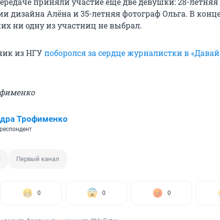
ередаче приняли участие ещё две девушки: 28-летняя
ии дизайна Алёна и 35-летняя фотограф Ольга. В конц
х ни одну из участниц не выбрал.
ик из НГУ
поборолся за сердце журналистки в «Давай
офименко
ндра Трофименко
респондент
!
Первый канал
0
0
0