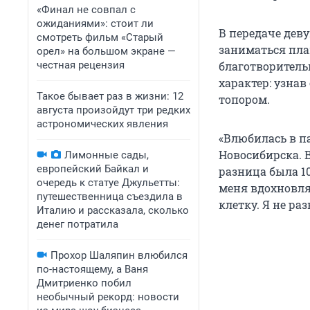
«Финал не совпал с
ожиданиями»: стоит ли
В передаче дев
смотреть фильм «Старый
заниматься пла
орел» на большом экране —
честная рецензия
благотворитель
характер: узнав
Такое бывает раз в жизни: 12
топором.
августа произойдут три редких
астрономических явления
«Влюбилась в па
Новосибирска. В
Лимонные сады,
европейский Байкал и
разница была 10
очередь к статуе Джульетты:
меня вдохновлял
путешественница съездила в
клетку. Я не ра
Италию и рассказала, сколько
денег потратила
Прохор Шаляпин влюбился
по-настоящему, а Ваня
Дмитриенко побил
необычный рекорд: новости