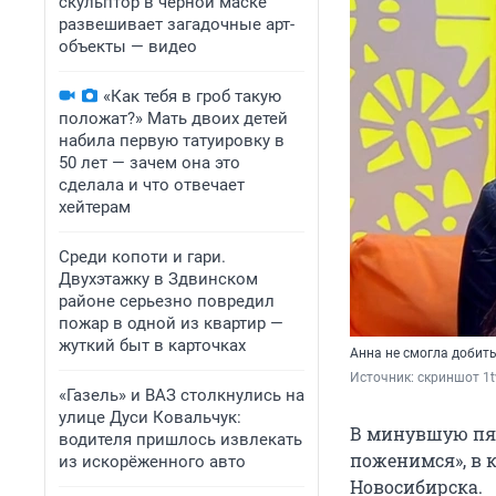
скульптор в черной маске
развешивает загадочные арт-
объекты — видео
«Как тебя в гроб такую
положат?» Мать двоих детей
набила первую татуировку в
50 лет — зачем она это
сделала и что отвечает
хейтерам
Среди копоти и гари.
Двухэтажку в Здвинском
районе серьезно повредил
пожар в одной из квартир —
жуткий быт в карточках
Анна не смогла добит
Источник: 
скриншот 1t
«Газель» и ВАЗ столкнулись на
улице Дуси Ковальчук:
В минувшую пят
водителя пришлось извлекать
поженимся», в 
из искорёженного авто
Новосибирска.