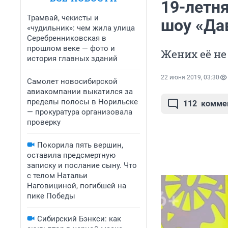
19-летня
Трамвай, чекисты и
шоу «Да
«чудильник»: чем жила улица
Серебренниковская в
прошлом веке — фото и
Жених её не
история главных зданий
22 июня 2019, 03:30
Самолет новосибирской
авиакомпании выкатился за
пределы полосы в Норильске
112
комме
— прокуратура организовала
проверку
Покорила пять вершин,
оставила предсмертную
записку и послание сыну. Что
с телом Натальи
Наговициной, погибшей на
пике Победы
Сибирский Бэнкси: как