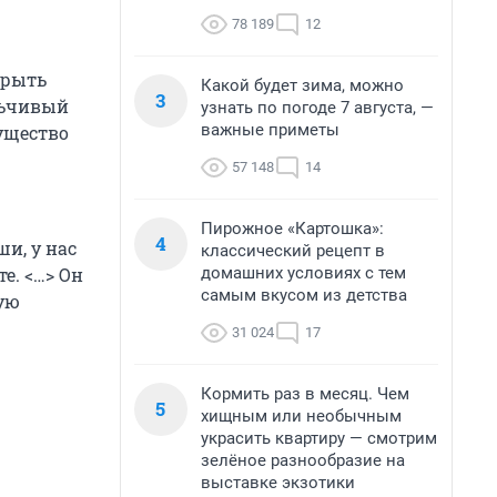
78 189
12
крыть
Какой будет зима, можно
3
льчивый
узнать по погоде 7 августа, —
важные приметы
мущество
57 148
14
Пирожное «Картошка»:
4
и, у нас
классический рецепт в
домашних условиях с тем
е. <…> Он
самым вкусом из детства
тую
31 024
17
Кормить раз в месяц. Чем
5
хищным или необычным
украсить квартиру — смотрим
зелёное разнообразие на
выставке экзотики