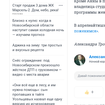
Кроме Анны в п
Старт продаж 3 дома ЖК
владелица студ
Марсель-2. Дом, небо, река!
программы жени
Близко к нулю: когда в
В апреле
айтишн
Новосибирской области
наступит самая холодная ночь
поженимся»
.
— изучаем прогноз
Александра Тр
Аджика на зиму: три простых
и вкусных рецепта
Алекса
Снёс ограждение: под
Ночной кор
Новосибирском произошло
жёсткое ДТП с грузовиком —
видео с места аварии
Давай поженимся
«Они всё еще в лесу, и им
нужна помощь»: сын
0
пропавших в тайге
Усольцевых назвал еще одну
версию их исчезновения