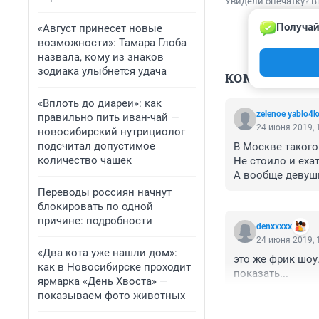
Увидели опечатку? В
Получай
«Август принесет новые
возможности»: Тамара Глоба
назвала, кому из знаков
зодиака улыбнется удача
КОММЕНТАР
«Вплоть до диареи»: как
zelenoe yablo4k
правильно пить иван-чай —
24 июня 2019, 
новосибирский нутрициолог
подсчитал допустимое
В Москве такого 
количество чашек
Не стоило и ехать
А вообще девушк
Переводы россиян начнут
блокировать по одной
причине: подробности
denxxxxx
24 июня 2019, 
«Два кота уже нашли дом»:
это же фрик шоу.
как в Новосибирске проходит
показать...
ярмарка «День Хвоста» —
показываем фото животных