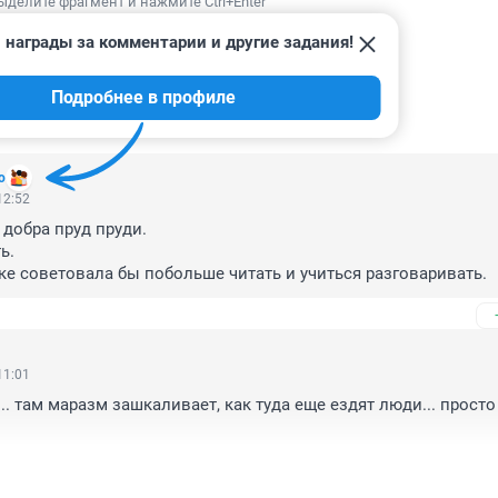
ыделите фрагмент и нажмите Ctrl+Enter
 награды за комментарии и другие задания!
Подробнее в профиле
ИИ
112
o
12:52
добра пруд пруди.

.

е советовала бы побольше читать и учиться разговаривать.
11:01
.. там маразм зашкаливает, как туда еще ездят люди... просто 