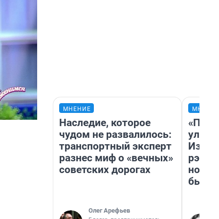
МНЕНИЕ
МНЕНИ
Наследие, которое
«Поче
чудом не развалилось:
улыба
транспортный эксперт
Извес
разнес миф о «вечных»
рэпер
советских дорогах
новос
было
Олег Арефьев