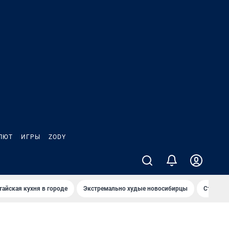
ЛЮТ
ИГРЫ
ZODY
тайская кухня в городе
Экстремально худые новосибирцы
Старт те