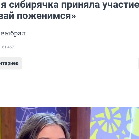
я сибирячка приняла участие
вай поженимся»
 выбрал
61 467
нтариев