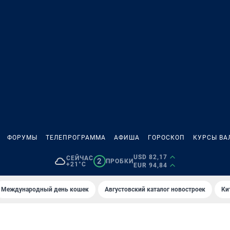
ФОРУМЫ
ТЕЛЕПРОГРАММА
АФИША
ГОРОСКОП
КУРСЫ ВА
USD 82,17
СЕЙЧАС
2
ПРОБКИ
+21°C
EUR 94,84
Международный день кошек
Августовский каталог новостроек
Ки