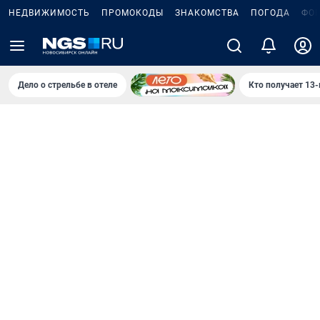
НЕДВИЖИМОСТЬ
ПРОМОКОДЫ
ЗНАКОМСТВА
ПОГОДА
ФО
Дело о стрельбе в отеле
Кто получает 13-