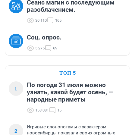
Сеанс магии с последующим
разоблачением.
30 110
165
Соц. опрос.
5 275
69
ТОП 5
По погоде 31 июля можно
1
узнать, какой будет осень, —
народные приметы
158 081
15
Игривые слонопотамы с характером:
2
новосибирцы показали своих огромных