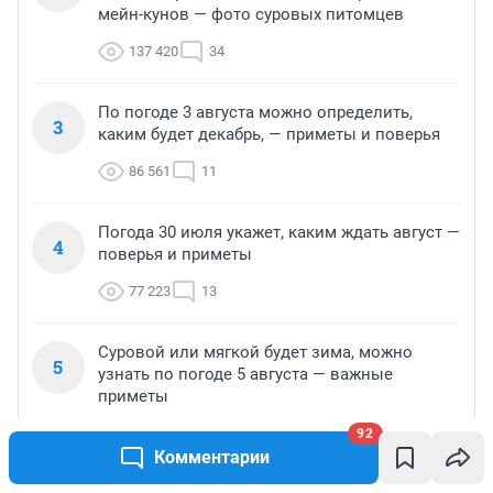
мейн-кунов — фото суровых питомцев
137 420
34
По погоде 3 августа можно определить,
3
каким будет декабрь, — приметы и поверья
86 561
11
Погода 30 июля укажет, каким ждать август —
4
поверья и приметы
77 223
13
Суровой или мягкой будет зима, можно
5
узнать по погоде 5 августа — важные
приметы
74 141
11
92
Комментарии