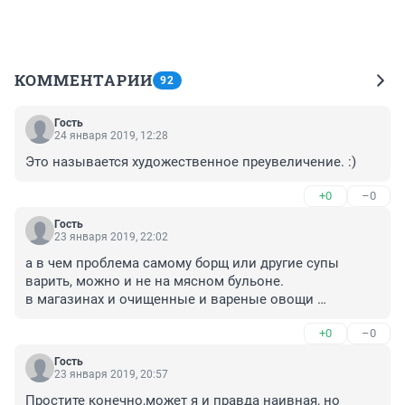
КОММЕНТАРИИ
92
Гость
24 января 2019, 12:28
Это называется художественное преувеличение. :)
+0
–0
Гость
23 января 2019, 22:02
а в чем проблема самому борщ или другие супы 
варить, можно и не на мясном бульоне.

в магазинах и очищенные и вареные овощи 
продаются - бросай все что надо и готово.

+0
–0
с правами тоже проблем нет - учись, сдавай и бери 
машину, тоже без проблем.

Гость
как говориЦЦа, было бы желание..
23 января 2019, 20:57
Простите конечно,может я и правда наивная, но 