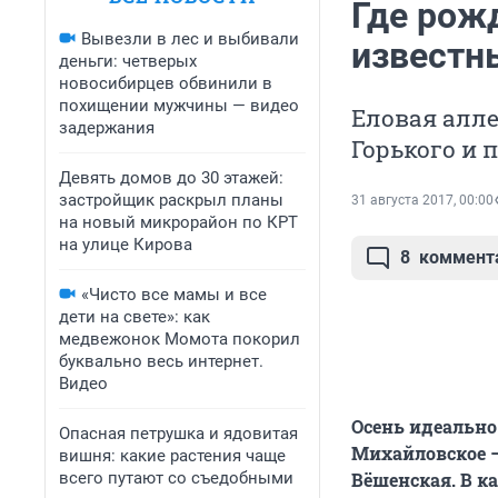
Где рож
Вывезли в лес и выбивали
известн
деньги: четверых
новосибирцев обвинили в
похищении мужчины — видео
Еловая алле
задержания
Горького и
Девять домов до 30 этажей:
застройщик раскрыл планы
31 августа 2017, 00:00
на новый микрорайон по КРТ
на улице Кирова
8
коммент
«Чисто все мамы и все
дети на свете»: как
медвежонок Момота покорил
буквально весь интернет.
Видео
Осень идеально
Опасная петрушка и ядовитая
Михайловское –
вишня: какие растения чаще
всего путают со съедобными
Вёшенская. В к