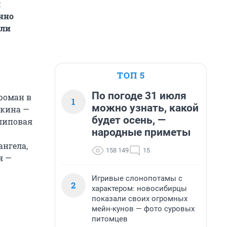
я
енно
или
ТОП 5
По погоде 31 июля
«роман в
1
можно узнать, какой
шкина —
будет осень, —
 липовая
народные приметы
ангела,
158 149
15
я —
Игривые слонопотамы с
2
характером: новосибирцы
показали своих огромных
мейн-кунов — фото суровых
питомцев