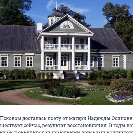
д Псковом досталась поэту от матери Надежды Осиповн
ществует сейчас, результат восстановления. В годы в
ик был оккупирован немецкими войсками и уничтоже