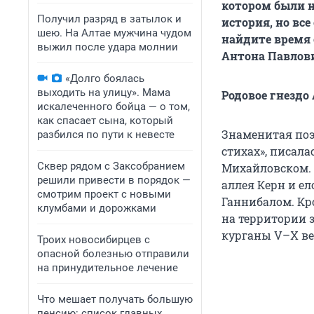
котором были н
Получил разряд в затылок и
история, но все
шею. На Алтае мужчина чудом
найдите время 
выжил после удара молнии
Антона Павлови
«Долго боялась
выходить на улицу». Мама
Родовое гнездо
искалеченного бойца — о том,
как спасает сына, который
Знаменитая поэм
разбился по пути к невесте
стихах», писала
Сквер рядом с Заксобранием
Михайловском. 
решили привести в порядок —
аллея Керн и ел
смотрим проект с новыми
Ганнибалом. Кр
клумбами и дорожками
на территории 
курганы V–X ве
Троих новосибирцев с
опасной болезнью отправили
на принудительное лечение
Что мешает получать большую
пенсию: список главных