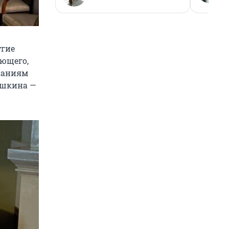
угие
яющего,
инаниям
ушкина —