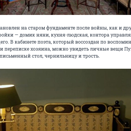
тановлен на старом фундаменте после войны, как и др
ройки — домик няни, кухня-людская, контора управл
го. В кабинете поэта, который воссоздан по воспом
и переписке хозяина, можно увидеть личные вещи П
 письменный стол, чернильницу и трость.