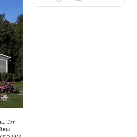
ы. Тот
ойны
н в 1944