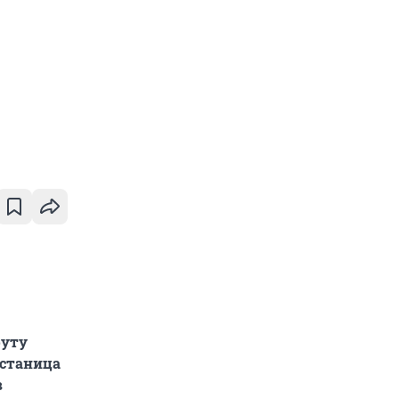
руту
 станица
в