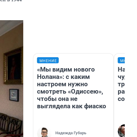
МНЕНИЕ
МНЕНИ
«Мы видим нового
Насле
Нолана»: с каким
чудом
настроем нужно
транс
смотреть «Одиссею»,
разне
чтобы она не
совет
выглядела как фиаско
Надежда Губарь