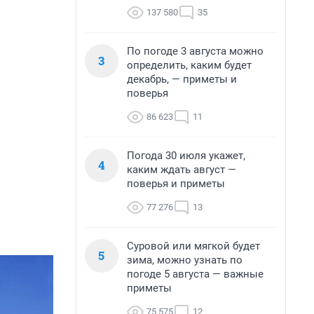
137 580
35
По погоде 3 августа можно
3
определить, каким будет
декабрь, — приметы и
поверья
86 623
11
Погода 30 июля укажет,
4
каким ждать август —
поверья и приметы
77 276
13
Суровой или мягкой будет
5
зима, можно узнать по
погоде 5 августа — важные
приметы
75 575
12