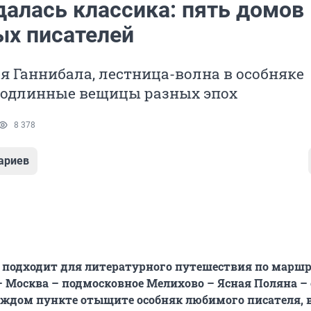
далась классика: пять домов
ых писателей
я Ганнибала, лестница-волна в особняке
 подлинные вещицы разных эпох
8 378
ариев
 подходит для литературного путешествия по марш
 Москва – подмосковное Мелихово – Ясная Поляна –
аждом пункте отыщите особняк любимого писателя, 