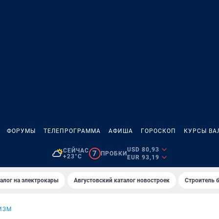
ФОРУМЫ
ТЕЛЕПРОГРАММА
АФИША
ГОРОСКОП
КУРСЫ ВА
USD 80,93
СЕЙЧАС
7
ПРОБКИ
+23°C
EUR 93,19
алог на электрокары
Августовский каталог новостроек
Строитель б
ИЗМ