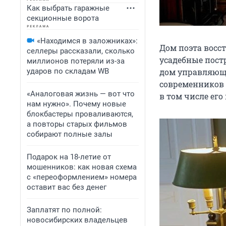
Как выбрать гаражные
секционные ворота
«Находимся в заложниках»:
Дом поэта восс
селлеры рассказали, сколько
усадебные пост
миллионов потеряли из-за
ударов по складам WB
дом управляюще
современников 
«Аналоговая жизнь — вот что
в том числе его
нам нужно». Почему новые
блокбастеры проваливаются,
а повторы старых фильмов
собирают полные залы
Подарок на 18-летие от
мошенников: как новая схема
с «переоформлением» номера
оставит вас без денег
Заплатят по полной:
новосибирских владельцев