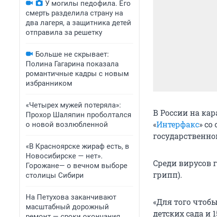
У могилы педофила. Его
смерть разделила страну на
два лагеря, а защитника детей
отправила за решетку
Больше не скрывает:
Полина Гагарина показала
романтичные кадры с новым
избранником
«Четырех мужей потеряла»:
В России на кар
Прохор Шаляпин проболтался
«
Интерфакс
» со
о новой возлюбленной
государственно
«В Красноярске жираф есть, в
Новосибирске — нет».
Среди вирусов 
Горожане— о вечном выборе
грипп).
столицы Сибири
На Петухова заканчивают
«Для того чтоб
масштабный дорожный
детских сада и 
ремонт — сроки окончания