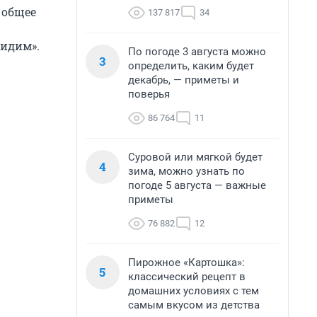
 общее
137 817
34
видим».
По погоде 3 августа можно
3
определить, каким будет
декабрь, — приметы и
поверья
86 764
11
Суровой или мягкой будет
4
зима, можно узнать по
погоде 5 августа — важные
приметы
76 882
12
Пирожное «Картошка»:
5
классический рецепт в
домашних условиях с тем
самым вкусом из детства