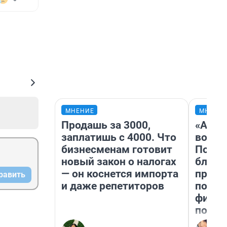
МНЕНИЕ
МНЕНИ
Продашь за 3000,
«Анал
заплатишь с 4000. Что
вот ч
бизнесменам готовит
Почем
новый закон о налогах
блокб
— он коснется импорта
прова
равить
и даже репетиторов
повто
фильм
полны