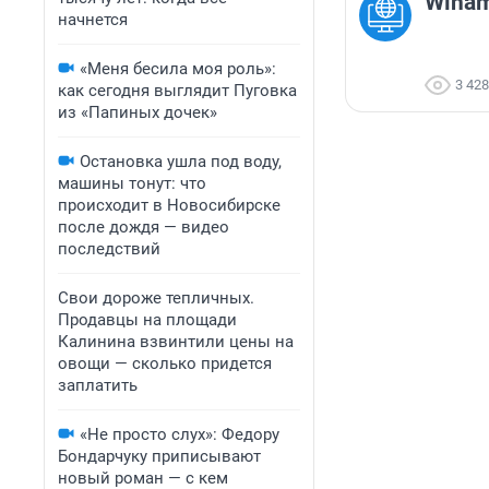
Winam
начнется
«Меня бесила моя роль»:
3 428
как сегодня выглядит Пуговка
из «Папиных дочек»
Остановка ушла под воду,
машины тонут: что
происходит в Новосибирске
после дождя — видео
последствий
Свои дороже тепличных.
Продавцы на площади
Калинина взвинтили цены на
овощи — сколько придется
заплатить
«Не просто слух»: Федору
Бондарчуку приписывают
новый роман — с кем