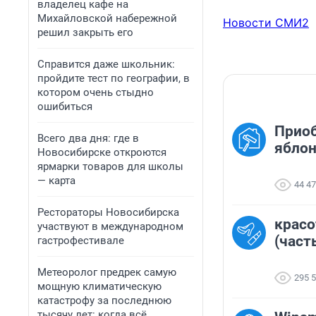
владелец кафе на
Михайловской набережной
Новости СМИ2
решил закрыть его
Справится даже школьник:
пройдите тест по географии, в
котором очень стыдно
ошибиться
Прио
Всего два дня: где в
яблон
Новосибирске откроются
ярмарки товаров для школы
— карта
44 4
Рестораторы Новосибирска
красо
участвуют в международном
(част
гастрофестивале
Метеоролог предрек самую
295 
мощную климатическую
катастрофу за последнюю
тысячу лет: когда всё