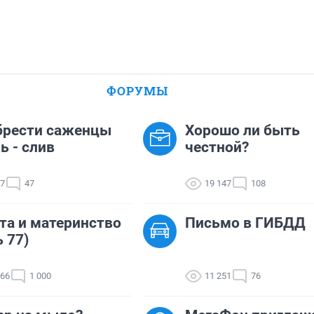
ФОРУМЫ
брести саженцы
Хорошо ли быть
ь - слив
честной?
77
47
19 147
108
та и материнство
Письмо в ГИБДД
ь 77)
566
1 000
11 251
76