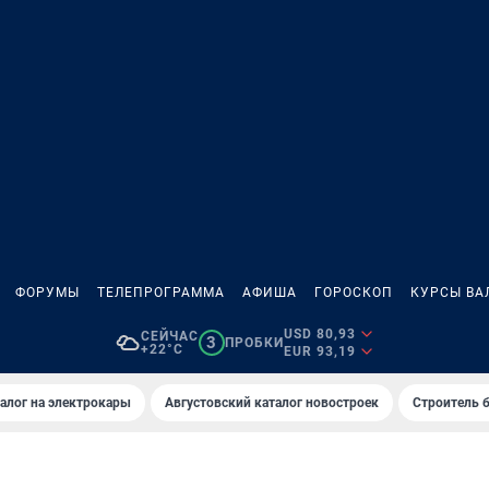
ФОРУМЫ
ТЕЛЕПРОГРАММА
АФИША
ГОРОСКОП
КУРСЫ ВА
USD 80,93
СЕЙЧАС
3
ПРОБКИ
+22°C
EUR 93,19
алог на электрокары
Августовский каталог новостроек
Строитель б