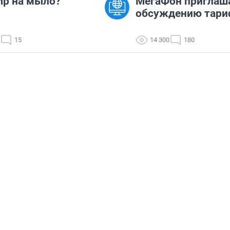
p на мыло?
МегаФон приглаша
обсуждению тари
15
14 300
180