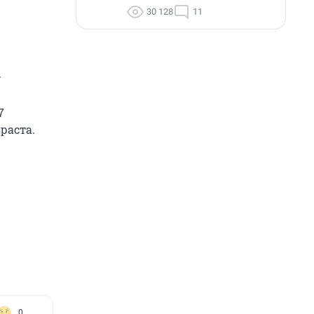
30 128
11
.
7
раста.
0