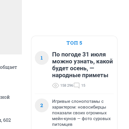
ТОП 5
По погоде 31 июля
1
можно узнать, какой
ообщает
будет осень, —
народные приметы
158 296
15
иной
Игривые слонопотамы с
2
характером: новосибирцы
показали своих огромных
мейн-кунов — фото суровых
, 602
питомцев