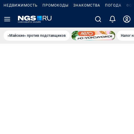
НЕДВИЖИМОСТЬ
ПРОМОКОДЫ
ЗНАКОМСТВА
ПОГОДА
ФО
«Майские» против подставщиков
Налог 