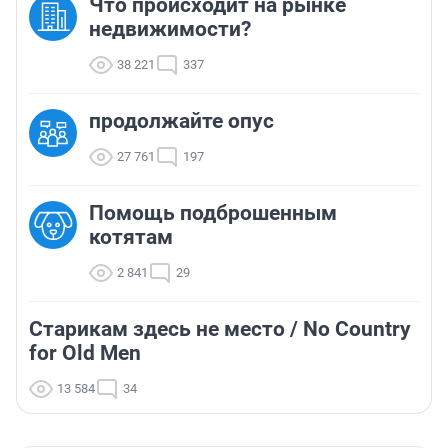
Что происходит на рынке
недвижимости?
38 221
337
продолжайте опус
27 761
197
Помощь подброшенным
котятам
2 841
29
Старикам здесь не место / No Country
for Old Men
13 584
34