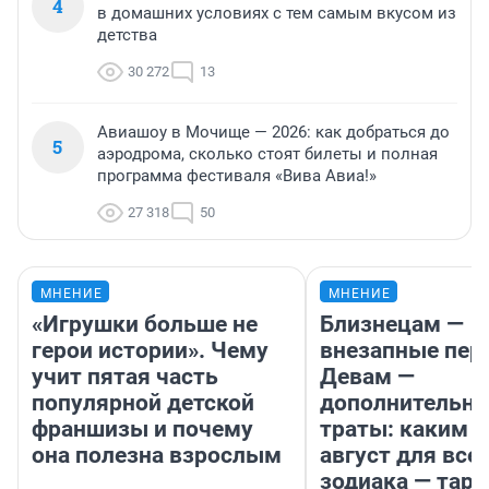
4
в домашних условиях с тем самым вкусом из
детства
30 272
13
Авиашоу в Мочище — 2026: как добраться до
5
аэродрома, сколько стоят билеты и полная
программа фестиваля «Вива Авиа!»
27 318
50
МНЕНИЕ
МНЕНИЕ
«Игрушки больше не
Близнецам —
герои истории». Чему
внезапные пер
учит пятая часть
Девам —
популярной детской
дополнительн
франшизы и почему
траты: каким б
она полезна взрослым
август для все
зодиака — таро