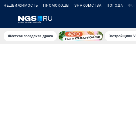
НЕДВИЖИМОСТЬ
ПРОМОКОДЫ
ЗНАКОМСТВА
ПОГОДА
ФО
Жёсткая соседская драка
Застройщики V