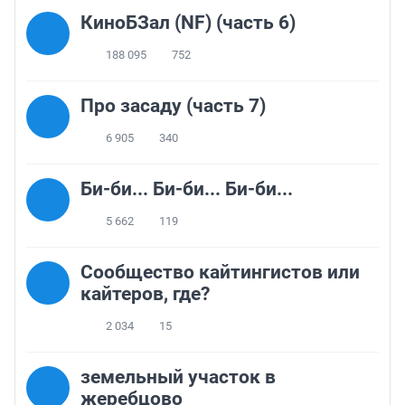
КиноБЗал (NF) (часть 6)
188 095
752
Про засаду (часть 7)
6 905
340
Би-би... Би-би... Би-би...
5 662
119
Сообщество кайтингистов или
кайтеров, где?
2 034
15
земельный участок в
жеребцово