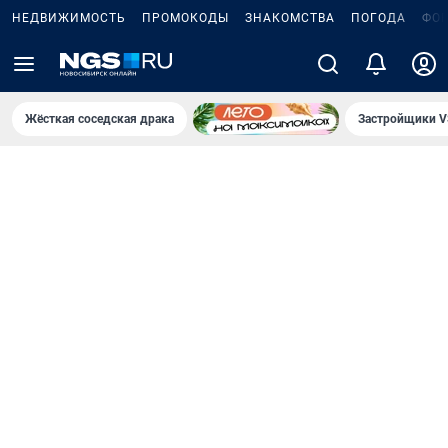
НЕДВИЖИМОСТЬ
ПРОМОКОДЫ
ЗНАКОМСТВА
ПОГОДА
ФО
Жёсткая соседская драка
Застройщики V