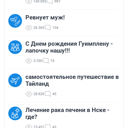
140 093
997
Ревнует муж!
26 365
154
С Днем рождения Гуимплену -
лапочку нашу!!!
5 290
74
самостоятельное путешествие в
Тайланд
28 826
45
Лечение рака печени в Нске -
где?
15 451
43