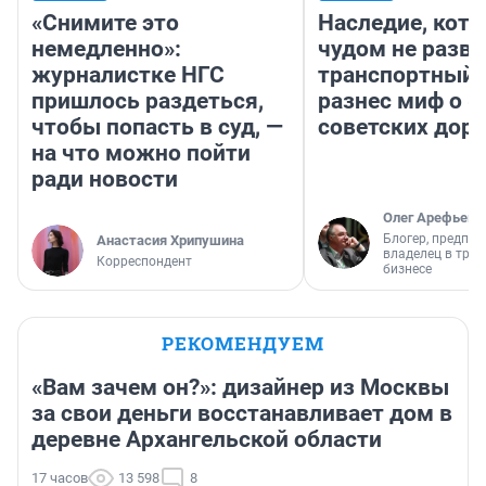
«Снимите это
Наследие, кото
немедленно»:
чудом не разва
журналистке НГС
транспортный 
пришлось раздеться,
разнес миф о 
чтобы попасть в суд, —
советских доро
на что можно пойти
ради новости
Олег Арефьев
Блогер, предпри
Анастасия Хрипушина
владелец в тра
Корреспондент
бизнесе
РЕКОМЕНДУЕМ
«Вам зачем он?»: дизайнер из Москвы
за свои деньги восстанавливает дом в
деревне Архангельской области
17 часов
13 598
8