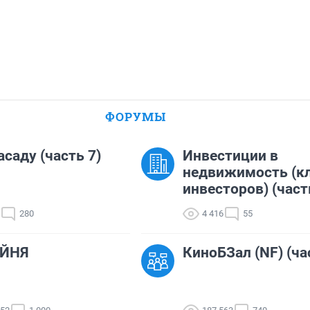
ФОРУМЫ
асаду (часть 7)
Инвестиции в
недвижимость (к
инвесторов) (част
280
4 416
55
ЙНЯ
КиноБЗал (NF) (ча