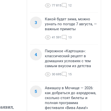
77 815
12
Какой будет зима, можно
3
узнать по погоде 7 августа, —
важные приметы
41 591
13
Пирожное «Картошка»:
4
классический рецепт в
домашних условиях с тем
самым вкусом из детства
30 695
15
Авиашоу в Мочище — 2026:
5
как добраться до аэродрома,
сколько стоят билеты и
полная программа
заявил,
фестиваля «Вива Авиа!»