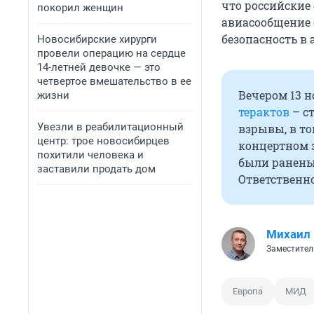
что российские
покорил женщин
авиасообщение 
безопасность в 
Новосибирские хирурги
провели операцию на сердце
14-летней девочке — это
четвертое вмешательство в ее
Вечером 13 
жизни
терактов
– ст
Увезли в реабилитационный
взрывы, в то
центр: трое новосибирцев
концертном з
похитили человека и
были ранены
заставили продать дом
Ответственно
Михаил
Заместител
Европа
МИД