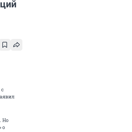
аций
 с
заявил
. Но
 о