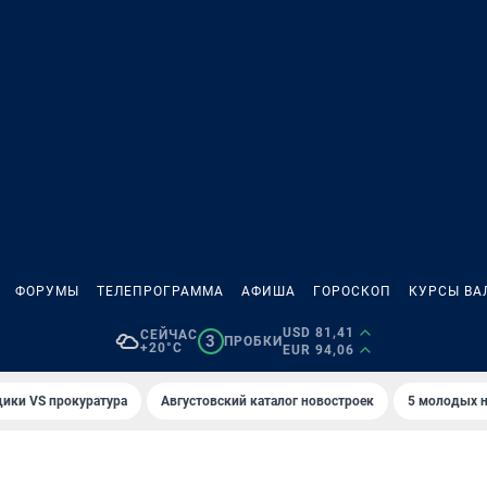
ФОРУМЫ
ТЕЛЕПРОГРАММА
АФИША
ГОРОСКОП
КУРСЫ ВА
USD 81,41
СЕЙЧАС
3
ПРОБКИ
+20°C
EUR 94,06
ики VS прокуратура
Августовский каталог новостроек
5 молодых н