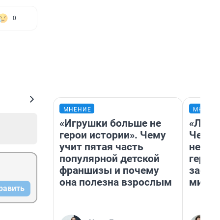
0
МНЕНИЕ
МНЕНИ
«Игрушки больше не
«Люди
герои истории». Чему
Чем п
учит пятая часть
непон
популярной детской
герои
франшизы и почему
застр
она полезна взрослым
мисти
равить