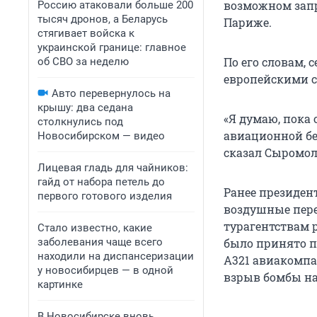
возможном запр
Россию атаковали больше 200
тысяч дронов, а Беларусь
Париже.
стягивает войска к
украинской границе: главное
По его словам, 
об СВО за неделю
европейскими 
Авто перевернулось на
крышу: два седана
«Я думаю, пока 
столкнулись под
авиационной без
Новосибирском — видео
сказал Сыромол
Лицевая гладь для чайников:
гайд от набора петель до
Ранее президен
первого готового изделия
воздушные пере
турагентствам 
Стало известно, какие
заболевания чаще всего
было принято п
находили на диспансеризации
А321 авиакомпа
у новосибирцев — в одной
взрыв бомбы на
картинке
В Новосибирске вновь