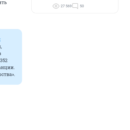
ить
27 569
50
х
,
в
 352
анции.
рства».