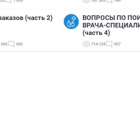
152
1 000
187 563
740
заказов (часть 2)
ВОПРОСЫ ПО ПО
ВРАЧА-СПЕЦИАЛ
(часть 4)
 066
682
714 124
907