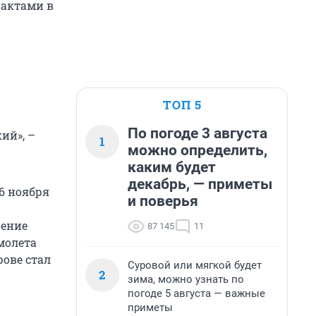
рактами в
ТОП 5
По погоде 3 августа
ий», –
1
можно определить,
каким будет
декабрь, — приметы
6 ноября
и поверья
шение
87 145
11
молета
ове стал
Суровой или мягкой будет
2
зима, можно узнать по
погоде 5 августа — важные
приметы