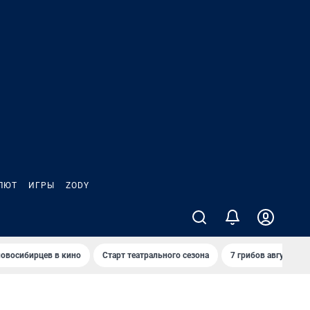
ЛЮТ
ИГРЫ
ZODY
овосибирцев в кино
Старт театрального сезона
7 грибов августа