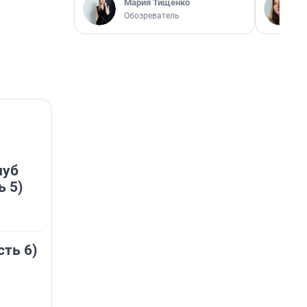
Мария Тищенко
Обозреватель
луб
ь 5)
сть 6)