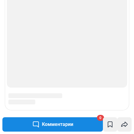
Политика использования cookies
Рекомендательные системы
Пользовательское соглашение сервиса «Подписка без баннерной
рекламы»
© ООО «Интернет Технологии»
0
Комментарии