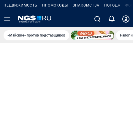
НЕДВИЖИМОСТЬ
ПРОМОКОДЫ
ЗНАКОМСТВА
ПОГОДА
ФО
«Майские» против подставщиков
Налог 