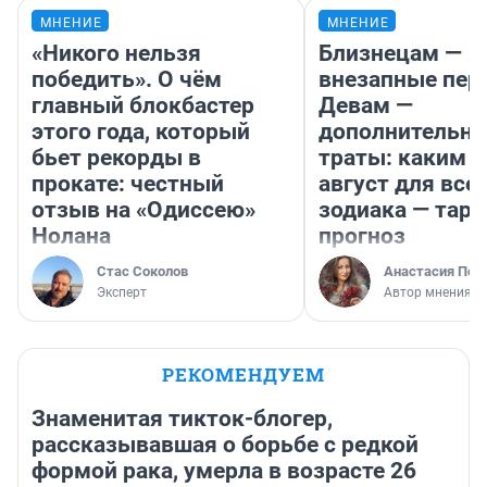
МНЕНИЕ
МНЕНИЕ
«Никого нельзя
Близнецам —
победить». О чём
внезапные пер
главный блокбастер
Девам —
этого года, который
дополнительн
бьет рекорды в
траты: каким б
прокате: честный
август для все
отзыв на «Одиссею»
зодиака — таро
Нолана
прогноз
Стас Соколов
Анастасия Пер
Эксперт
Автор мнения
РЕКОМЕНДУЕМ
Знаменитая тикток-блогер,
рассказывавшая о борьбе с редкой
формой рака, умерла в возрасте 26