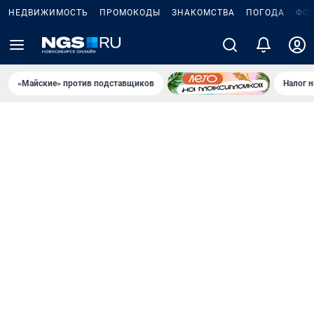
НЕДВИЖИМОСТЬ
ПРОМОКОДЫ
ЗНАКОМСТВА
ПОГОДА
ФО
«Майские» против подставщиков
Налог 