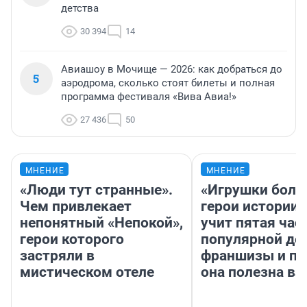
детства
30 394
14
Авиашоу в Мочище — 2026: как добраться до
5
аэродрома, сколько стоят билеты и полная
программа фестиваля «Вива Авиа!»
27 436
50
МНЕНИЕ
МНЕНИЕ
«Люди тут странные».
«Игрушки боль
Чем привлекает
герои истории»
непонятный «Непокой»,
учит пятая час
герои которого
популярной де
застряли в
франшизы и п
мистическом отеле
она полезна в