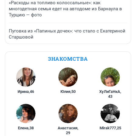
«Расходы на топливо колоссальные»: как
многодетная семья едет на автодоме из Барнаула в
Турцию — фото
Пуговка из «Папиных дочек»: что стало с Екатериной
Старшовой
ЗНАКОМСТВА
Ирина
,
46
Юлия
,
50
ХуЛиГаНкА
,
43
Елена
,
38
Анастасия
,
Mirak777
,
25
29