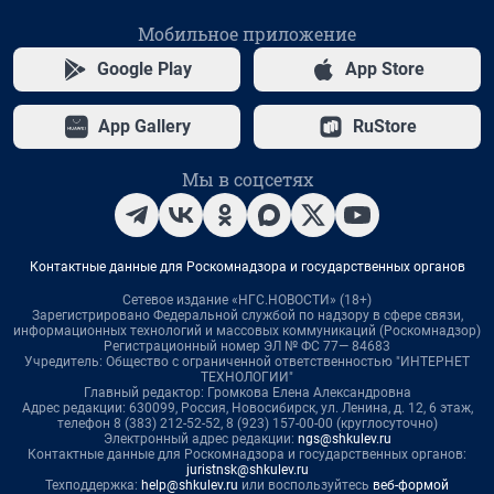
Мобильное приложение
Google Play
App Store
App Gallery
RuStore
Мы в соцсетях
Контактные данные для Роскомнадзора и государственных органов
Сетевое издание «НГС.НОВОСТИ» (18+)
Зарегистрировано Федеральной службой по надзору в сфере связи,
информационных технологий и массовых коммуникаций (Роскомнадзор)
Регистрационный номер ЭЛ № ФС 77— 84683
Учредитель: Общество с ограниченной ответственностью "ИНТЕРНЕТ
ТЕХНОЛОГИИ"
Главный редактор: Громкова Елена Александровна
Адрес редакции: 630099, Россия, Новосибирск, ул. Ленина, д. 12, 6 этаж,
телефон 8 (383) 212-52-52, 8 (923) 157-00-00 (круглосуточно)
Электронный адрес редакции:
ngs@shkulev.ru
Контактные данные для Роскомнадзора и государственных органов:
juristnsk@shkulev.ru
Техподдержка:
help@shkulev.ru
или воспользуйтесь
веб-формой