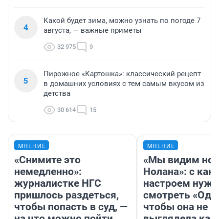
Какой будет зима, можно узнать по погоде 7
4
августа, — важные приметы
32 975
9
Пирожное «Картошка»: классический рецепт
5
в домашних условиях с тем самым вкусом из
детства
30 614
15
МНЕНИЕ
МНЕНИЕ
«Снимите это
«Мы видим нов
немедленно»:
Нолана»: с как
журналистке НГС
настроем нужн
пришлось раздеться,
смотреть «Оди
чтобы попасть в суд, —
чтобы она не
на что можно пойти
выглядела как