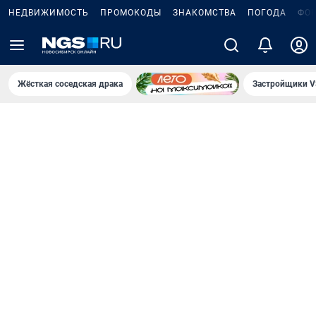
НЕДВИЖИМОСТЬ
ПРОМОКОДЫ
ЗНАКОМСТВА
ПОГОДА
ФО
Жёсткая соседская драка
Застройщики V