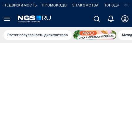
НЕДВИЖИМОСТЬ
ПРОМОКОДЫ
ЗНАКОМСТВА
ПОГОДА
ФО
Растет популярность дискаунтеров
Межд