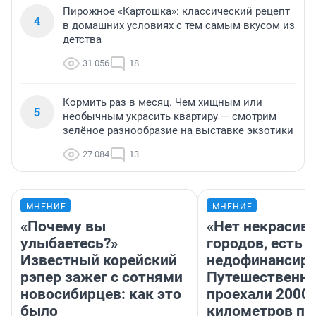
Пирожное «Картошка»: классический рецепт
4
в домашних условиях с тем самым вкусом из
детства
31 056
18
Кормить раз в месяц. Чем хищным или
5
необычным украсить квартиру — смотрим
зелёное разнообразие на выставке экзотики
27 084
13
МНЕНИЕ
МНЕНИЕ
«Почему вы
«Нет некрасив
улыбаетесь?»
городов, есть
Известный корейский
недофинансиро
рэпер зажег с сотнями
Путешественн
новосибирцев: как это
проехали 2000
было
километров по 