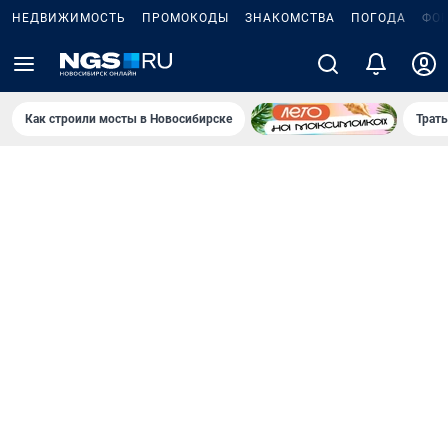
НЕДВИЖИМОСТЬ
ПРОМОКОДЫ
ЗНАКОМСТВА
ПОГОДА
ФО
Как строили мосты в Новосибирске
Траты