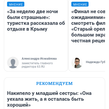
МНЕНИЕ
МНЕНИЕ
«За неделю две ночи
«Финал не совп
были страшные»:
ожиданиями»: 
туристка рассказала об
смотреть фил
отдыхе в Крыму
«Старый орел» 
большом экран
честная рецен
Александра Исмайлова
Надежда Губар
заместитель главного
редактора 63.RU
РЕКОМЕНДУЕМ
Накипело у младшей сестры: «Она
уехала жить, а я осталась быть
хорошей»