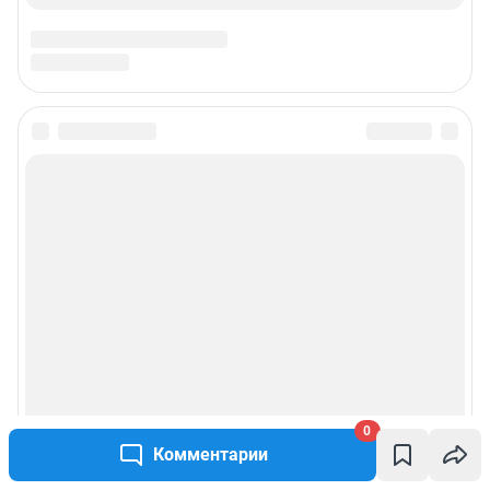
Предвыборная агитация
Статистика канала в MAX
Все города сети
Мобильное приложение
Google Play
App Store
App Gallery
RuStore
Мы в соцсетях
0
Комментарии
Контактные данные для Роскомнадзора и государственных органов