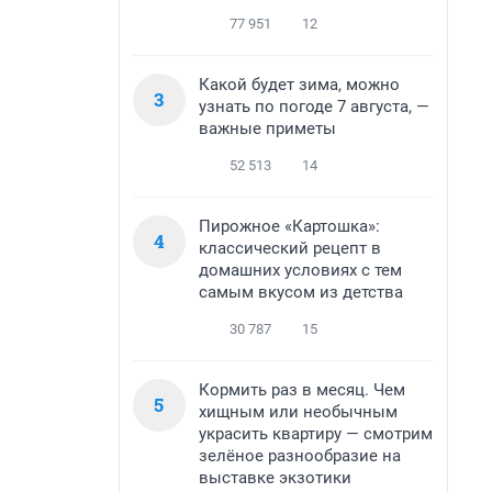
77 951
12
Какой будет зима, можно
3
узнать по погоде 7 августа, —
важные приметы
52 513
14
Пирожное «Картошка»:
4
классический рецепт в
домашних условиях с тем
самым вкусом из детства
30 787
15
Кормить раз в месяц. Чем
5
хищным или необычным
украсить квартиру — смотрим
зелёное разнообразие на
выставке экзотики