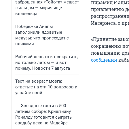
пирамид и адми
заброшенная «Тойота» мешает
жильцам — мэрия ищет
привлечению де
владельца
распространени
Интернета, о п
Побережье Анапы
заполонили ядовитые
медузы: что происходит с
«Принятие зако
пляжами
сокращению пот
повышению дове
Рабочий день хотят сократить,
сообщении
кабм
но только летом — и вот
почему. Новости 7 августа
Тест на возраст мозга:
ответьте на эти 10 вопросов и
узнайте свой
Звездные гости в 500-
летнем соборе: Криштиану
Роналду готовится сыграть
свадьбу века на Мадейре