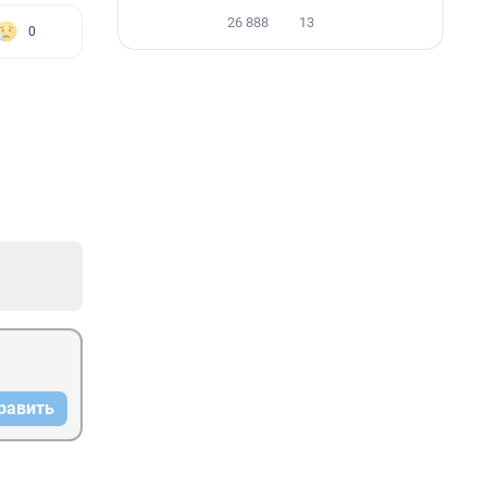
26 888
13
0
равить