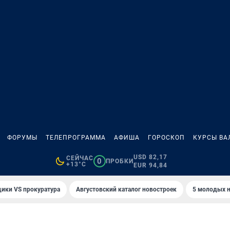
ФОРУМЫ
ТЕЛЕПРОГРАММА
АФИША
ГОРОСКОП
КУРСЫ ВА
USD 82,17
СЕЙЧАС
0
ПРОБКИ
+13°C
EUR 94,84
ики VS прокуратура
Августовский каталог новостроек
5 молодых н