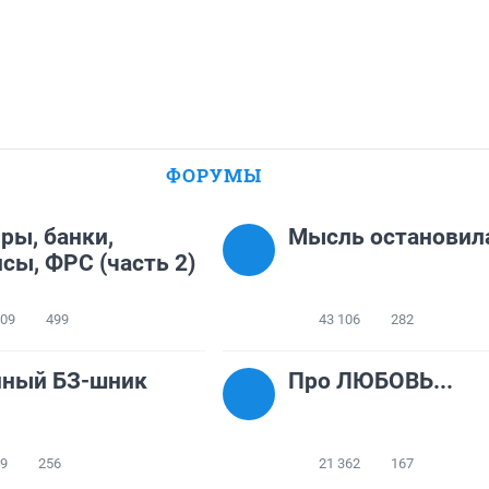
ФОРУМЫ
ры, банки,
Мысль остановил
сы, ФРС (часть 2)
309
499
43 106
282
нный БЗ-шник
Про ЛЮБОВЬ...
49
256
21 362
167