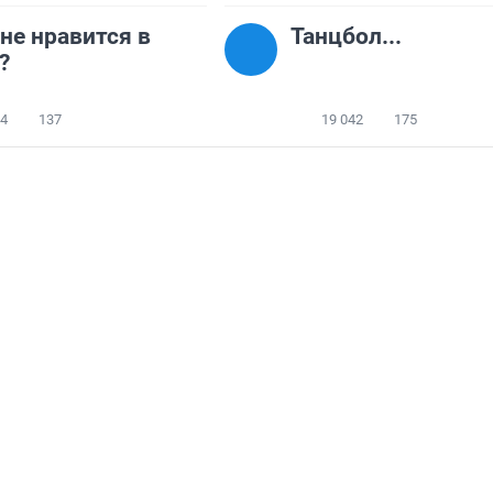
не нравится в
Танцбол...
?
64
137
19 042
175