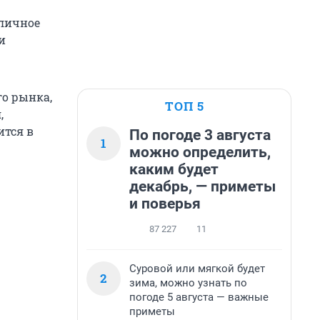
бличное
и
го рынка,
ТОП 5
,
ится в
По погоде 3 августа
1
можно определить,
каким будет
декабрь, — приметы
и поверья
87 227
11
Суровой или мягкой будет
2
зима, можно узнать по
погоде 5 августа — важные
приметы