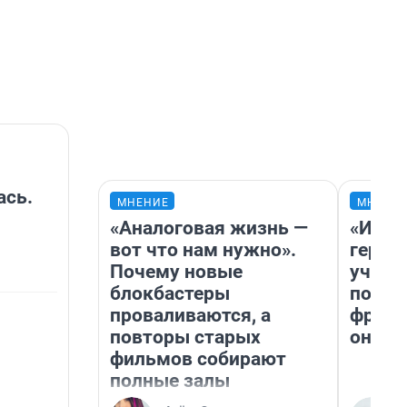
ась.
МНЕНИЕ
МНЕНИ
«Аналоговая жизнь —
«Игру
вот что нам нужно».
герои
Почему новые
учит 
блокбастеры
попул
проваливаются, а
франш
повторы старых
она п
фильмов собирают
полные залы