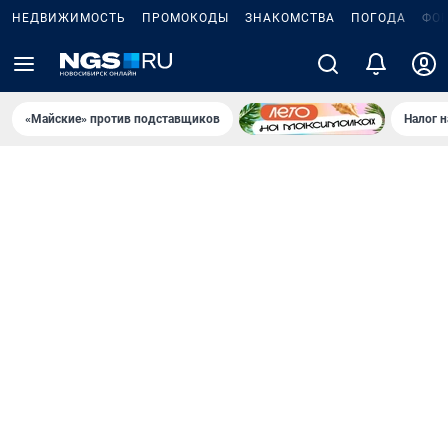
НЕДВИЖИМОСТЬ
ПРОМОКОДЫ
ЗНАКОМСТВА
ПОГОДА
ФО
«Майские» против подставщиков
Налог 