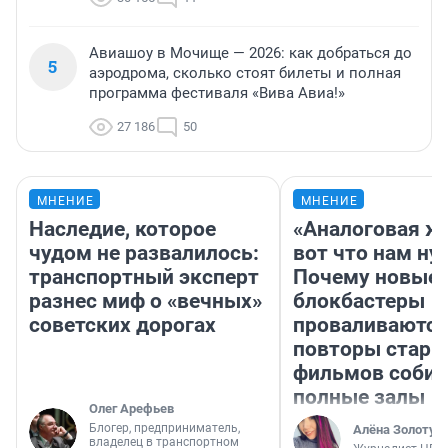
Авиашоу в Мочище — 2026: как добраться до
5
аэродрома, сколько стоят билеты и полная
программа фестиваля «Вива Авиа!»
27 186
50
МНЕНИЕ
МНЕНИЕ
Наследие, которое
«Аналоговая ж
чудом не развалилось:
вот что нам ну
транспортный эксперт
Почему новые
разнес миф о «вечных»
блокбастеры
советских дорогах
проваливаются,
повторы стары
фильмов соби
полные залы
Олег Арефьев
Блогер, предприниматель,
Алёна Золотух
владелец в транспортном