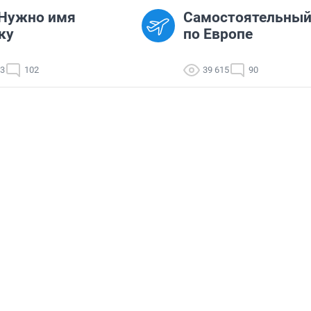
 Нужно имя
Самостоятельный
ку
по Европе
33
102
39 615
90