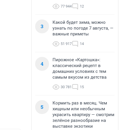
77 944
12
Какой будет зима, можно
3
узнать по погоде 7 августа, —
важные приметы
51 917
14
Пирожное «Картошка»:
4
классический рецепт в
домашних условиях с тем
самым вкусом из детства
30 781
15
Кормить раз в месяц. Чем
5
хищным или необычным
украсить квартиру — смотрим
зелёное разнообразие на
выставке экзотики