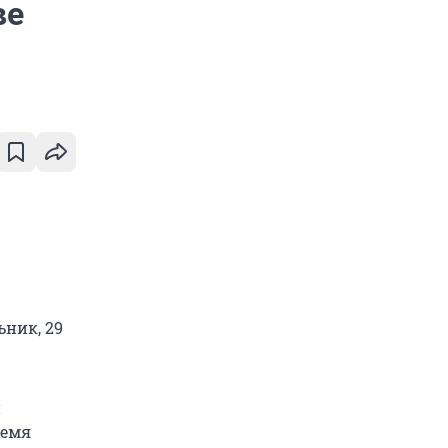
ве
ьник, 29
н
ремя