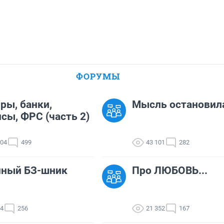
ФОРУМЫ
ры, банки,
Мысль остановил
сы, ФРС (часть 2)
304
499
43 101
282
нный БЗ-шник
Про ЛЮБОВЬ...
44
256
21 352
167