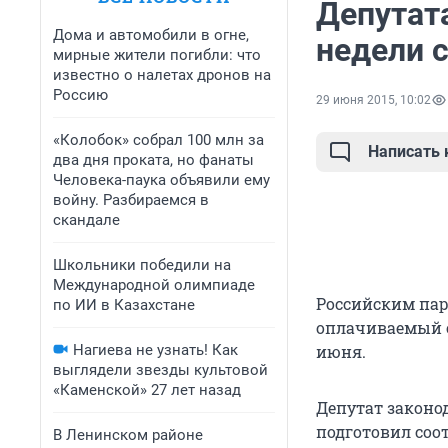
Депутат
Дома и автомобили в огне,
недели 
мирные жители погибли: что
известно о налетах дронов на
Россию
29 июня 2015, 10:02
«Колобок» собрал 100 млн за
Написать
два дня проката, но фанаты
Человека-паука объявили ему
войну. Разбираемся в
скандале
Школьники победили на
Международной олимпиаде
Российским па
по ИИ в Казахстане
оплачиваемый от
Нагиева не узнать! Как
июня.
выглядели звезды культовой
«Каменской» 27 лет назад
Депутат законо
подготовил соо
В Ленинском районе