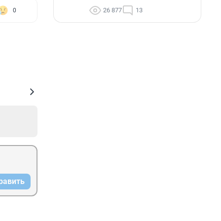
26 877
13
0
равить