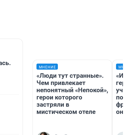
ась.
МНЕНИЕ
МНЕНИ
«Люди тут странные».
«Игру
Чем привлекает
герои
непонятный «Непокой»,
учит 
герои которого
попул
застряли в
франш
мистическом отеле
она п