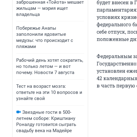
будет внесен в 
заброшенная «Тойота» мешает
жильцам — мэрия ищет
парламентариям
владельца
условиях кризи
федерального б
Побережье Анапы
себе отпуск, по
заполонили ядовитые
положенные дни
медузы: что происходит с
пляжами
Федеральным за
Рабочий день хотят сократить,
Государственно
но только летом — и вот
установлен еже
почему. Новости 7 августа
42 календарных
в часть первую 
Тест на возраст мозга:
ответьте на эти 10 вопросов и
узнайте свой
Звездные гости в 500-
летнем соборе: Криштиану
Роналду готовится сыграть
свадьбу века на Мадейре