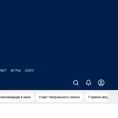
ЛЮТ
ИГРЫ
ZODY
овосибирцев в кино
Старт театрального сезона
7 грибов августа