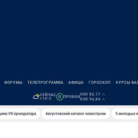
ФОРУМЫ
ТЕЛЕПРОГРАММА
АФИША
ГОРОСКОП
КУРСЫ ВА
USD 82,17
СЕЙЧАС
0
ПРОБКИ
+14°C
EUR 94,84
ики VS прокуратура
Августовский каталог новостроек
5 молодых н