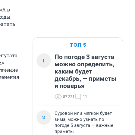
«А в
ходы
ратить
ТОП 5
епутата
По погоде 3 августа
1
и»
можно определить,
течение
каким будет
менения
декабрь, — приметы
и поверья
87 221
11
Суровой или мягкой будет
2
зима, можно узнать по
погоде 5 августа — важные
приметы