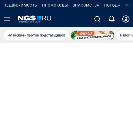
НЕДВИЖИМОСТЬ
ПРОМОКОДЫ
ЗНАКОМСТВА
ПОГОДА
ФО
«Майские» против подставщиков
Налог 