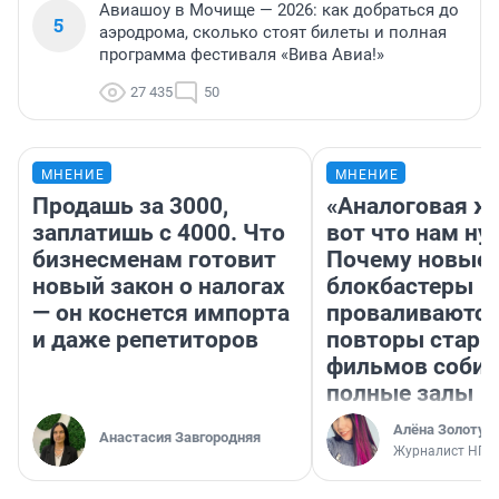
Авиашоу в Мочище — 2026: как добраться до
5
аэродрома, сколько стоят билеты и полная
программа фестиваля «Вива Авиа!»
27 435
50
МНЕНИЕ
МНЕНИЕ
Продашь за 3000,
«Аналоговая ж
заплатишь с 4000. Что
вот что нам ну
бизнесменам готовит
Почему новые
новый закон о налогах
блокбастеры
— он коснется импорта
проваливаются,
и даже репетиторов
повторы стары
фильмов соби
полные залы
Алёна Золотух
Анастасия Завгородняя
Журналист НГС