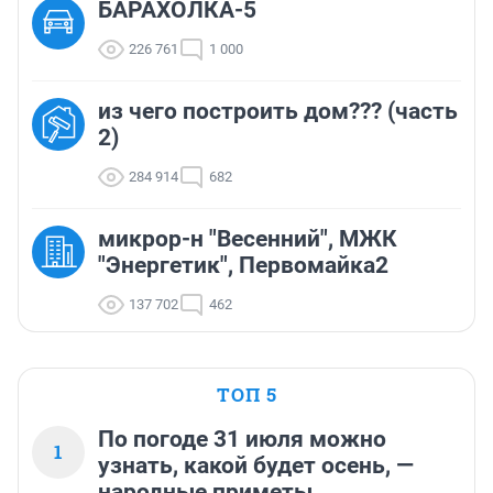
БАРАХОЛКА-5
226 761
1 000
из чего построить дом??? (часть
2)
284 914
682
микрор-н "Весенний", МЖК
"Энергетик", Первомайка2
137 702
462
ТОП 5
По погоде 31 июля можно
1
узнать, какой будет осень, —
народные приметы