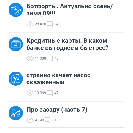
Ботфорты. Актуально осень/
зима,09!!!
28 476
84
Кредитные карты. В каком
банке выгоднее и быстрее?
11 038
43
странно качает насос
скваженный
19 069
47
Про засаду (часть 7)
9 794
616