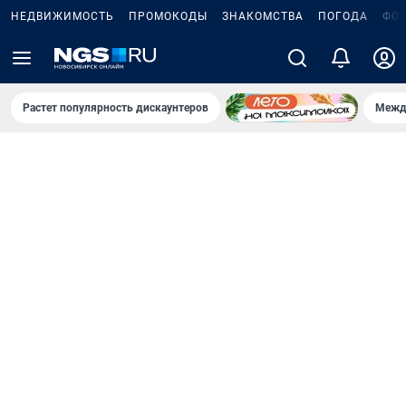
НЕДВИЖИМОСТЬ
ПРОМОКОДЫ
ЗНАКОМСТВА
ПОГОДА
ФО
Растет популярность дискаунтеров
Межд