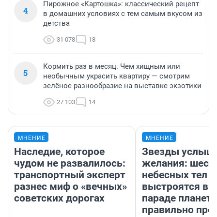
Пирожное «Картошка»: классический рецепт
4
в домашних условиях с тем самым вкусом из
детства
31 078
18
Кормить раз в месяц. Чем хищным или
5
необычным украсить квартиру — смотрим
зелёное разнообразие на выставке экзотики
27 103
14
МНЕНИЕ
МНЕНИЕ
Наследие, которое
Звезды услыш
чудом не развалилось:
желания: шест
транспортный эксперт
небесных тел
разнес миф о «вечных»
выстроятся в 
советских дорогах
параде планет 
правильно про