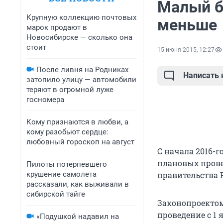
Малый б
Крупную коллекцию почтовых
меньше
марок продают в
Новосибирске — сколько она
стоит
15 июня 2015, 12:27
После ливня на Родниках
Написать
затопило улицу — автомобили
теряют в огромной луже
госномера
Кому признаются в любви, а
кому разобьют сердце:
любовный гороскоп на август
С начала 2016-г
плановых прове
Пилоты потерпевшего
крушение самолета
правительства 
рассказали, как выживали в
сибирской тайге
Законопроектом
проведение с 1 
«Подушкой надавил на