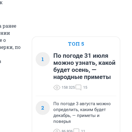
к
а ранее
ении
е о
ТОП 5
ерки, по
По погоде 31 июля
1
в
можно узнать, какой
будет осень, —
народные приметы
158 325
15
По погоде 3 августа можно
2
определить, каким будет
декабрь, — приметы и
поверья
86 806
11