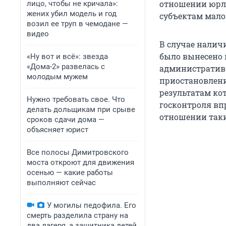
отношении юрл
лицо, чтобы не кричала»:
жених убил модель и год
субъектам мало
возил ее труп в чемодане —
видео
В случае налич
было вынесено 
«Ну вот и всё»: звезда
«Дома-2» развелась с
административн
молодым мужем
приостановлени
результатам кот
Нужно требовать свое. Что
госконтроля вп
делать дольщикам при срыве
отношении таки
сроков сдачи дома —
объясняет юрист
Все полосы Димитровского
моста откроют для движения
осенью — какие работы
выполняют сейчас
У могилы педофила. Его
смерть разделила страну на
два лагеря, а защитника детей