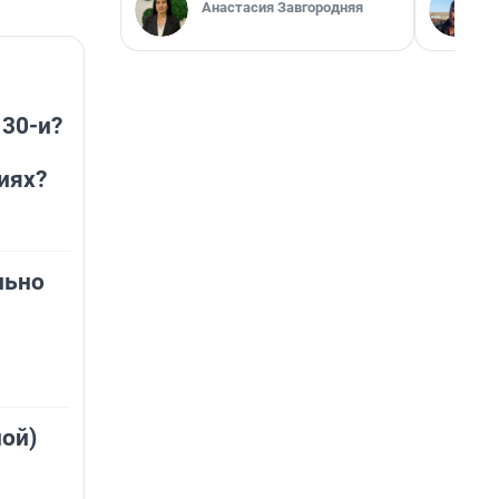
Анастасия Завгородняя
 30-и?
иях?
льно
ной)