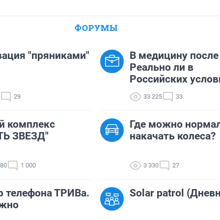
ФОРУМЫ
ация "пряниками"
В медицину после
Реально ли в
Российских услов
29
33 225
33
й комплекс
Где можно норма
ТЬ ЗВЕЗД"
накачать колеса?
880
1 000
3 330
27
 телефона ТРИВа.
Solar patrol (Днев
ужно