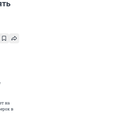
ять
е
ет на
верок в