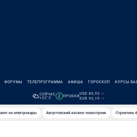
ФОРУМЫ
ТЕЛЕПРОГРАММА
АФИША
ГОРОСКОП
КУРСЫ ВА
USD 80,93
СЕЙЧАС
2
ПРОБКИ
+22°C
EUR 93,19
алог на электрокары
Августовский каталог новостроек
Строитель б