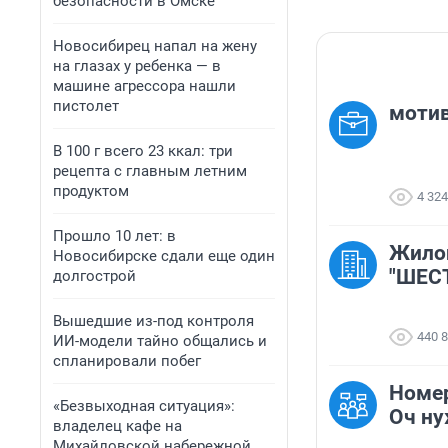
безопасности в Омске
Новосибирец напал на жену
на глазах у ребенка — в
машине агрессора нашли
пистолет
мотив
В 100 г всего 23 ккал: три
рецепта с главным летним
продуктом
4 324
Прошло 10 лет: в
Жило
Новосибирске сдали еще один
"ШЕС
долгострой
Вышедшие из-под контроля
440 
ИИ-модели тайно общались и
спланировали побег
Номер
«Безвыходная ситуация»:
Оч н
владелец кафе на
Михайловской набережной