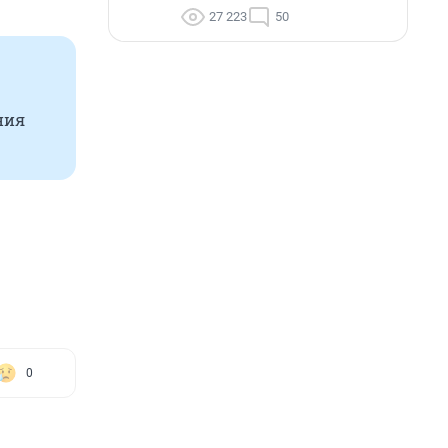
27 223
50
ния
0