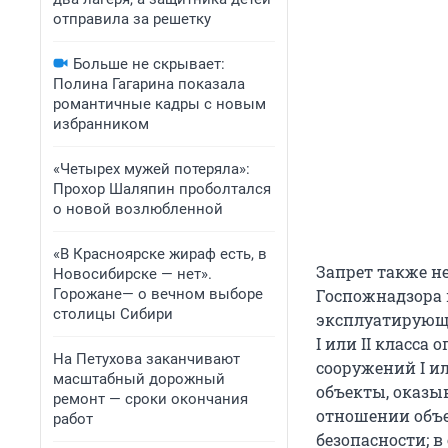
отправила за решетку
Больше не скрывает:
Полина Гагарина показала
романтичные кадры с новым
избранником
«Четырех мужей потеряла»:
Прохор Шаляпин проболтался
о новой возлюбленной
«В Красноярске жираф есть, в
Запрет также н
Новосибирске — нет».
Горожане— о вечном выборе
Госпожнадзора
столицы Сибири
эксплуатирующи
I или II класса
На Петухова заканчивают
сооружений I и
масштабный дорожный
объекты, оказы
ремонт — сроки окончания
отношении объек
работ
безопасности; 