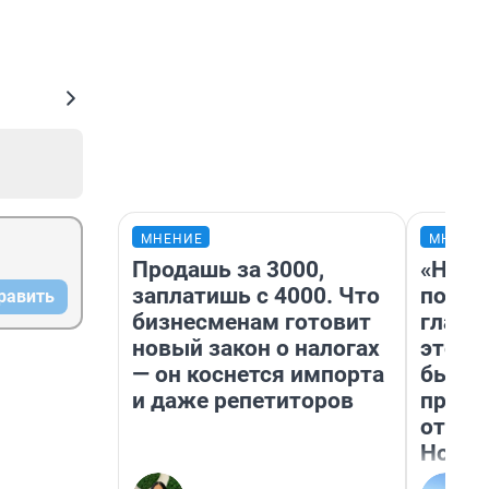
МНЕНИЕ
МНЕНИ
Продашь за 3000,
«Нико
заплатишь с 4000. Что
побед
равить
бизнесменам готовит
главн
новый закон о налогах
этого
— он коснется импорта
бьет 
и даже репетиторов
прока
отзыв
Нолан