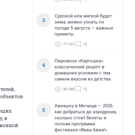
Суровой или мягкой будет
3
зима, можно узнать по
погоде 5 августа — важные
приметы
77 101
12
Пирожное «Картошка»:
4
классический рецепт в
домашних условиях с тем
самым вкусом из детства
телей,
30 180
12
 объектов
Авиашоу в Мочище — 2026:
5
ующих
как добраться до аэродрома,
, в
сколько стоят билеты и
полная программа
ционной
фестиваля «Вива Авиа!»