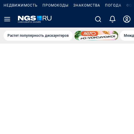
НЕДВИЖИМОСТЬ
ПРОМОКОДЫ
ЗНАКОМСТВА
ПОГОДА
ФО
Растет популярность дискаунтеров
Межд