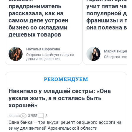
предприниматель
учит пятая час
рассказала, как на
популярной де
самом деле устроен
франшизы и п
бизнес со складами
она полезна в
дешевых товаров
Наталья Шорохова
Мария Тищенк
Открыла кофейную точку на
Обозреватель
деньги соцразвития
РЕКОМЕНДУЕМ
Накипело у младшей сестры: «Она
уехала жить, а я осталась быть
хорошей»
4 часа
3 955
3
Одна банка — три вкуса: рецепт овощного ассорти на
зиму для жителей Архангельской области