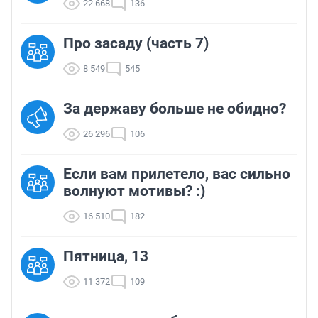
22 668
136
Про засаду (часть 7)
8 549
545
За державу больше не обидно?
26 296
106
Если вам прилетело, вас сильно
волнуют мотивы? :)
16 510
182
Пятница, 13
11 372
109