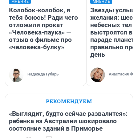
МНЕНИЕ
МНЕНИЕ
Колобок-колобок, я
Звезды услыш
тебя боюсь! Ради чего
желания: шест
отложили прокат
небесных тел
«Человека-паука» —
выстроятся в 
отзыв о фильме про
параде планет 
«человека-булку»
правильно про
день
Надежда Губарь
Анастасия Фил
РЕКОМЕНДУЕМ
«Выглядит, будто сейчас развалится»:
ребенка из Австралии шокировало
состояние зданий в Приморье