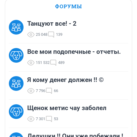
ФОРУМЫ
Танцуют все! - 2
25 048
139
Все мои подопечные - отчеты.
151 532
489
Я кому денег должен !! ©
7 796
66
Щенок метис чау заболел
7 301
53
Дедушки !! Они уже побежали !