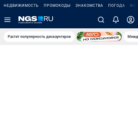
НЕДВИЖИМОСТЬ
ПРОМОКОДЫ
ЗНАКОМСТВА
ПОГОДА
ФО
Растет популярность дискаунтеров
Межд