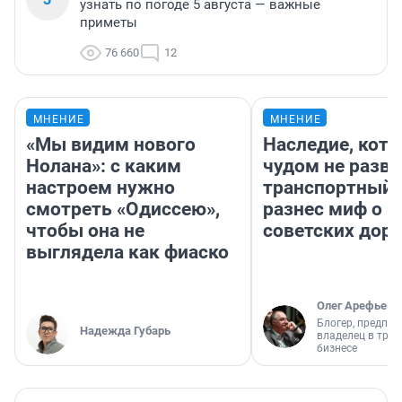
узнать по погоде 5 августа — важные
приметы
76 660
12
МНЕНИЕ
МНЕНИЕ
«Мы видим нового
Наследие, кото
Нолана»: с каким
чудом не разва
настроем нужно
транспортный 
смотреть «Одиссею»,
разнес миф о 
чтобы она не
советских доро
выглядела как фиаско
Олег Арефьев
Блогер, предпри
Надежда Губарь
владелец в тра
бизнесе