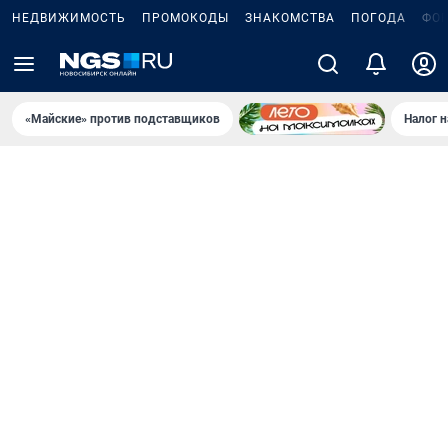
НЕДВИЖИМОСТЬ
ПРОМОКОДЫ
ЗНАКОМСТВА
ПОГОДА
ФО
«Майские» против подставщиков
Налог 