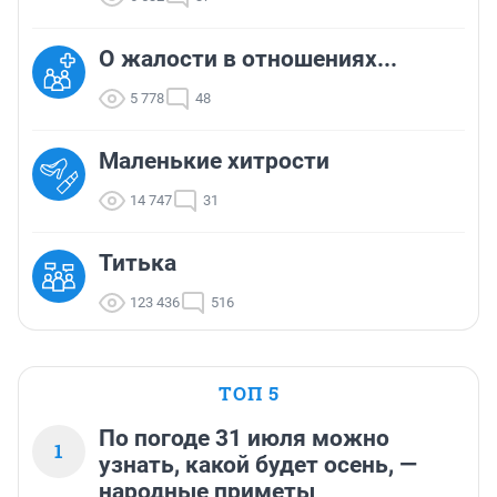
О жалости в отношениях...
5 778
48
Маленькие хитрости
14 747
31
Титька
123 436
516
ТОП 5
По погоде 31 июля можно
1
узнать, какой будет осень, —
народные приметы