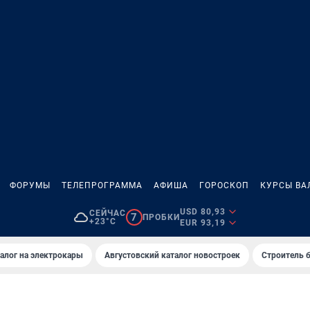
ФОРУМЫ
ТЕЛЕПРОГРАММА
АФИША
ГОРОСКОП
КУРСЫ ВА
USD 80,93
СЕЙЧАС
7
ПРОБКИ
+23°C
EUR 93,19
алог на электрокары
Августовский каталог новостроек
Строитель б