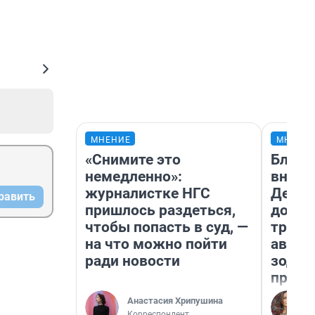
МНЕНИЕ
МНЕНИ
«Снимите это
Близн
немедленно»:
внеза
журналистке НГС
Девам
равить
пришлось раздеться,
допол
чтобы попасть в суд, —
траты
на что можно пойти
август
ради новости
зодиа
прогн
Анастасия Хрипушина
Корреспондент