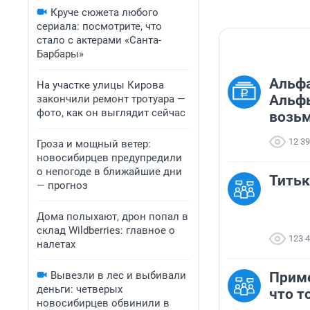
Круче сюжета любого
сериала: посмотрите, что
стало с актерами «Санта-
Барбары»
Альфа
На участке улицы Кирова
Альфы
закончили ремонт тротуара —
фото, как он выглядит сейчас
возьм
12 3
Гроза и мощный ветер:
новосибирцев предупредили
о непогоде в ближайшие дни
Титьк
— прогноз
Дома полыхают, дрон попал в
склад Wildberries: главное о
123 
налетах
Вывезли в лес и выбивали
Приме
деньги: четверых
что т
новосибирцев обвинили в