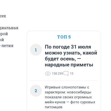
сех
ециальная
орой
ТОП 5
ой
0-летия
По погоде 31 июля
1
можно узнать, какой
будет осень, —
народные приметы
158 259
15
Игривые слонопотамы с
2
характером: новосибирцы
показали своих огромных
мейн-кунов — фото суровых
питомцев