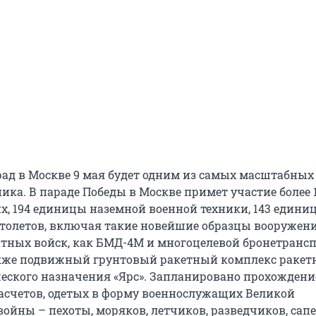
д в Москве 9 мая будет одним из самых масштабных 
ка. В параде Победы в Москве примет участие более 1
, 194 единицы наземной военной техники, 143 едини
ртолетов, включая такие новейшие образцы вооружен
тных войск, как БМД-4М и многоцелевой бронетрансп
акже подвижный грунтовый ракетный комплекс ракет
ческого назначения «Ярс». Запланировано прохождени
асчетов, одетых в форму военнослужащих Великой
ойны – пехоты, моряков, летчиков, разведчиков, сапе