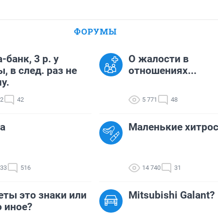
ФОРУМЫ
-банк, 3 р. у
О жалости в
, в след. раз не
отношениях...
у.
92
42
5 771
48
а
Маленькие хитро
433
516
14 740
31
ты это знаки или
Mitsubishi Galant?
о иное?