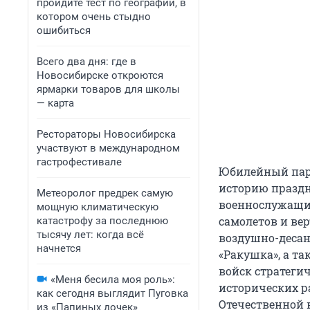
пройдите тест по географии, в
котором очень стыдно
ошибиться
Всего два дня: где в
Новосибирске откроются
ярмарки товаров для школы
— карта
Рестораторы Новосибирска
участвуют в международном
гастрофестивале
Юбилейный пара
историю праздни
Метеоролог предрек самую
военнослужащих
мощную климатическую
самолетов и ве
катастрофу за последнюю
тысячу лет: когда всё
воздушно-десан
начнется
«Ракушка», а т
войск стратеги
«Меня бесила моя роль»:
исторических р
как сегодня выглядит Пуговка
Отечественной в
из «Папиных дочек»