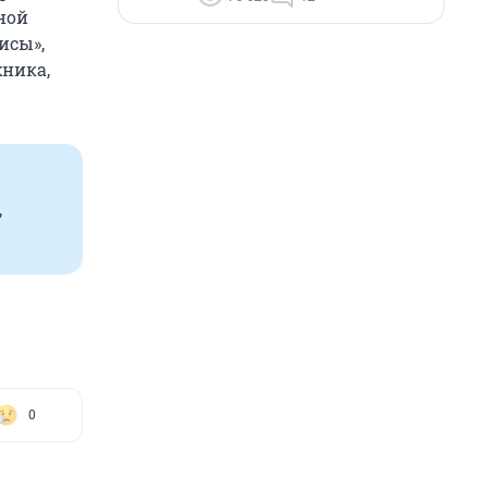
ной
исы»,
хника,
,
0