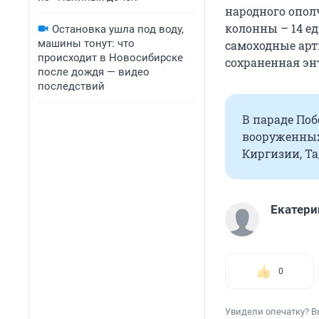
народного опол
колонны – 14 ед
Остановка ушла под воду,
машины тонут: что
самоходные арт
происходит в Новосибирске
сохраненная эн
после дождя — видео
последствий
В параде Поб
вооруженных 
Киргизии, Та
Екатери
0
Увидели опечатку? В