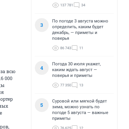
137 781
34
По погоде 3 августа можно
3
определить, каким будет
декабрь, — приметы и
поверья
86 743
11
Погода 30 июля укажет,
4
каким ждать август —
за всю
поверья и приметы
6 000
цы
77 350
13
ия
ортер
Суровой или мягкой будет
5
ных
зима, можно узнать по
е
погоде 5 августа — важные
приметы
ров,
76 625
12