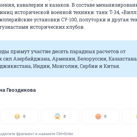
чения, кавалерии и казаков. В составе механизирован
иниц исторической военной техники: танк Т-34, «Вилл
иллерийские установки СУ-100, полуторки и другая те
тузиастами исторических клубов.
еды примут участие десять парадных расчетов от
сил Азербайджана, Армении, Белоруссии, Казахстана
джикистана, Индии, Монголии, Сербии и Китая.
на Гвоздикова
0
0
0
ыделите фрагмент и нажмите Ctrl+Enter