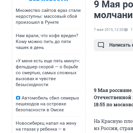
9 Мая р
Множество сайтов враз стали
молчани
недоступны: массовый сбой
произошел в Рунете
7 мая 2015, 12:20
1
Нам врали, что кофе вреден?
Кому можно пить до пяти
Написать
чашек в день
«У меня есть еще пять минут»:
фельдшер скорой — о борьбе
со смертью, самых сложных
вызовах и чувстве
безысходности
9 Мая россияне
Отечественной 
Автомобиль сбил семерых
пешеходов на островке
18:55 по моско
безопасности в Омске
На Красную пло
Новосибирец напал на жену
из России, стра
на глазах у ребенка — в