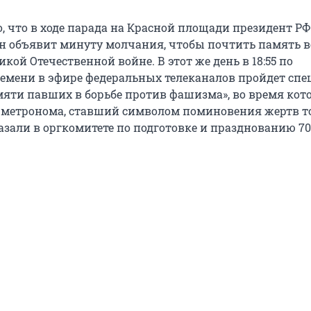
, что в ходе парада на Красной площади президент РФ
 объявит минуту молчания, чтобы почтить память в
кой Отечественной войне. В этот же день в 18:55 по
емени в эфире федеральных телеканалов пройдет сп
яти павших в борьбе против фашизма», во время кот
 метронома, ставший символом поминовения жертв т
казали в оргкомитете по подготовке и празднованию 7