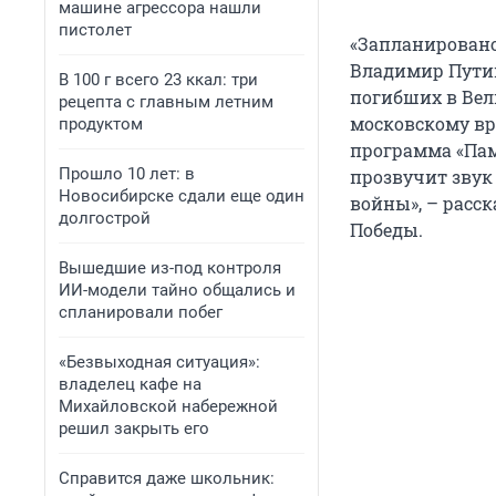
машине агрессора нашли
пистолет
«Запланировано
Владимир Путин
В 100 г всего 23 ккал: три
погибших в Вели
рецепта с главным летним
московскому вр
продуктом
программа «Пам
Прошло 10 лет: в
прозвучит звук
Новосибирске сдали еще один
войны», – расс
долгострой
Победы.
Вышедшие из-под контроля
ИИ-модели тайно общались и
спланировали побег
«Безвыходная ситуация»:
владелец кафе на
Михайловской набережной
решил закрыть его
Справится даже школьник: