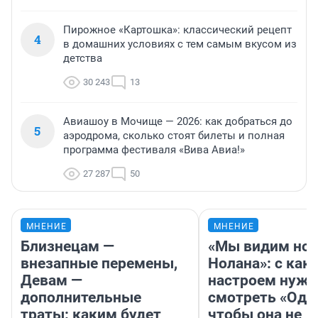
Пирожное «Картошка»: классический рецепт
4
в домашних условиях с тем самым вкусом из
детства
30 243
13
Авиашоу в Мочище — 2026: как добраться до
5
аэродрома, сколько стоят билеты и полная
программа фестиваля «Вива Авиа!»
27 287
50
МНЕНИЕ
МНЕНИЕ
Близнецам —
«Мы видим нов
внезапные перемены,
Нолана»: с как
Девам —
настроем нужн
дополнительные
смотреть «Оди
траты: каким будет
чтобы она не