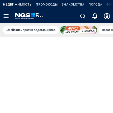
НЕДВИЖИМОСТЬ
ПРОМОКОДЫ
ЗНАКОМСТВА
ПОГОДА
ФО
«Майские» против подставщиков
Налог 