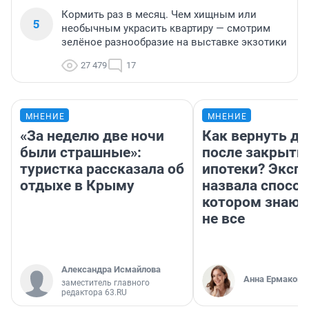
Кормить раз в месяц. Чем хищным или
5
необычным украсить квартиру — смотрим
зелёное разнообразие на выставке экзотики
27 479
17
МНЕНИЕ
МНЕНИЕ
«За неделю две ночи
Как вернуть де
были страшные»:
после закрыти
туристка рассказала об
ипотеки? Эксп
отдыхе в Крыму
назвала способ
котором знают
не все
Александра Исмайлова
Анна Ермакова
заместитель главного
редактора 63.RU