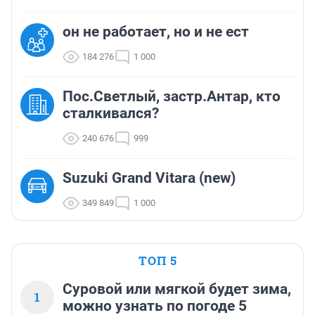
он не работает, но и не ест
184 276
1 000
Пос.Светлый, застр.Антар, кто
сталкивался?
240 676
999
Suzuki Grand Vitara (new)
349 849
1 000
ТОП 5
Суровой или мягкой будет зима,
1
можно узнать по погоде 5