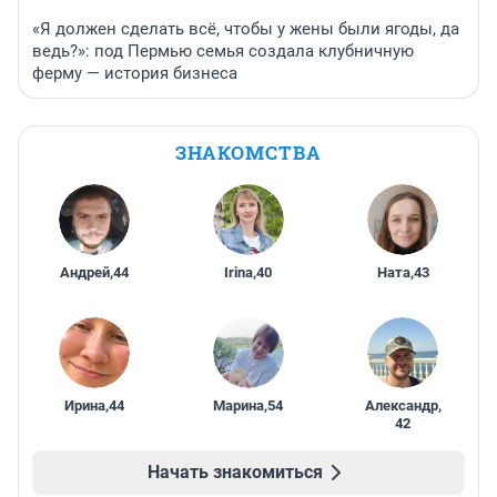
«Я должен сделать всё, чтобы у жены были ягоды, да
ведь?»: под Пермью семья создала клубничную
ферму — история бизнеса
ЗНАКОМСТВА
Андрей
,
44
Irina
,
40
Ната
,
43
Ирина
,
44
Марина
,
54
Александр
,
42
Начать знакомиться