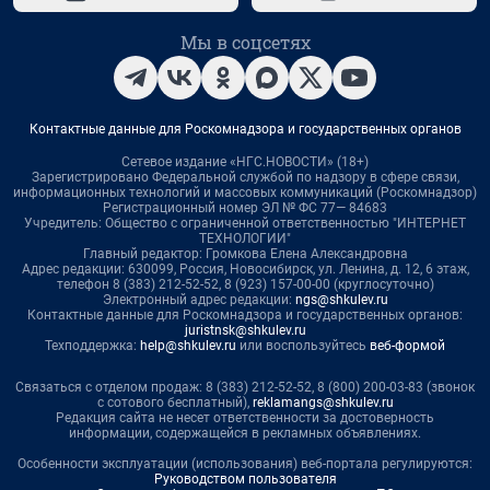
Мы в соцсетях
Контактные данные для Роскомнадзора и государственных органов
Сетевое издание «НГС.НОВОСТИ» (18+)
Зарегистрировано Федеральной службой по надзору в сфере связи,
информационных технологий и массовых коммуникаций (Роскомнадзор)
Регистрационный номер ЭЛ № ФС 77— 84683
Учредитель: Общество с ограниченной ответственностью "ИНТЕРНЕТ
ТЕХНОЛОГИИ"
Главный редактор: Громкова Елена Александровна
Адрес редакции: 630099, Россия, Новосибирск, ул. Ленина, д. 12, 6 этаж,
телефон 8 (383) 212-52-52, 8 (923) 157-00-00 (круглосуточно)
Электронный адрес редакции:
ngs@shkulev.ru
Контактные данные для Роскомнадзора и государственных органов:
juristnsk@shkulev.ru
Техподдержка:
help@shkulev.ru
или воспользуйтесь
веб-формой
Связаться с отделом продаж: 8 (383) 212-52-52, 8 (800) 200-03-83 (звонок
с сотового бесплатный),
reklamangs@shkulev.ru
Редакция сайта не несет ответственности за достоверность
информации, содержащейся в рекламных объявлениях.
Особенности эксплуатации (использования) веб-портала регулируются:
Руководством пользователя