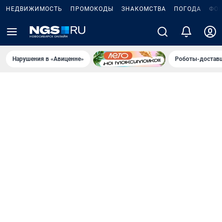
НЕДВИЖИМОСТЬ
ПРОМОКОДЫ
ЗНАКОМСТВА
ПОГОДА
ФО
Нарушения в «Авиценне»
Роботы-доставщ