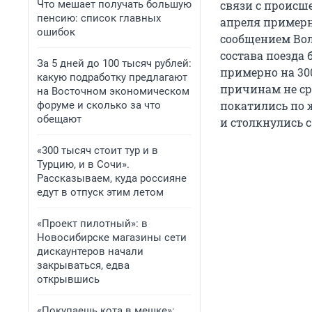
Что мешает получать большую
связи с происш
пенсию: список главных
апреля примерн
ошибок
сообщением Вол
состава поезда
За 5 дней до 100 тысяч рублей:
примерно на 300
какую подработку предлагают
причинам не ср
на Восточном экономическом
покатились по 
форуме и сколько за что
обещают
и столкнулись с
«300 тысяч стоит тур и в
Турцию, и в Сочи».
Рассказываем, куда россияне
едут в отпуск этим летом
«Проект пилотный»: в
Новосибирске магазины сети
дискаунтеров начали
закрываться, едва
открывшись
«Покупаешь кота в мешке»: