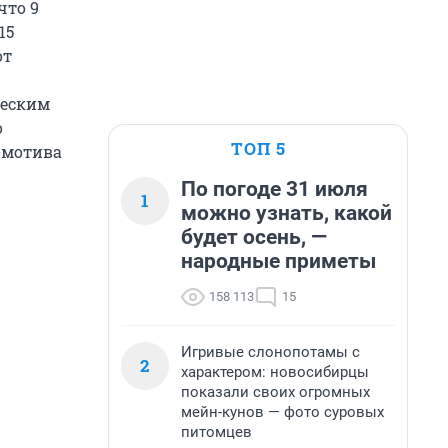
что 9
15
от
ческим
о
ТОП 5
омотива
По погоде 31 июля
1
можно узнать, какой
будет осень, —
народные приметы
158 113
15
Игривые слонопотамы с
2
характером: новосибирцы
показали своих огромных
мейн-кунов — фото суровых
питомцев