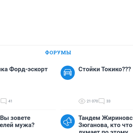
ФОРУМЫ
ка Форд-эскорт
Стойки Токико???
41
21 070
33
 Вы зовете
Тандем Жириновс
елей мужа?
Зюганова, кто что
думает по этому