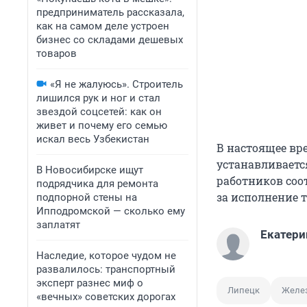
предприниматель рассказала,
как на самом деле устроен
бизнес со складами дешевых
товаров
«Я не жалуюсь». Строитель
лишился рук и ног и стал
звездой соцсетей: как он
живет и почему его семью
искал весь Узбекистан
В настоящее в
устанавливаетс
В Новосибирске ищут
работников со
подрядчика для ремонта
за исполнение 
подпорной стены на
Ипподромской — сколько ему
заплатят
Екатери
Наследие, которое чудом не
развалилось: транспортный
эксперт разнес миф о
Липецк
Желез
«вечных» советских дорогах