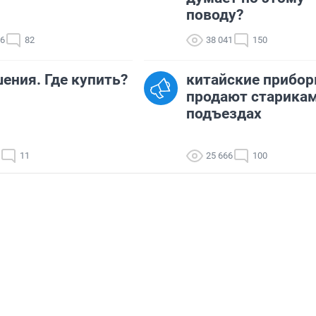
поводу?
66
82
38 041
150
ения. Где купить?
китайские прибо
продают старикам
подъездах
11
25 666
100