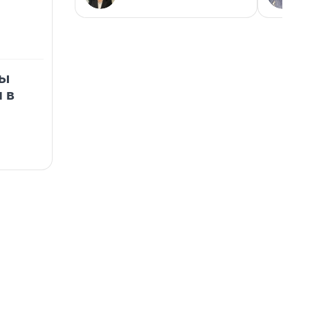
ры
 в