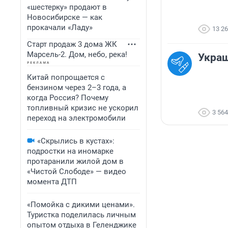
«шестерку» продают в
Новосибирске — как
прокачали «Ладу»
13 2
Старт продаж 3 дома ЖК
Марсель-2. Дом, небо, река!
Украш
Китай попрощается с
бензином через 2–3 года, а
когда Россия? Почему
топливный кризис не ускорил
3 564
переход на электромобили
«Скрылись в кустах»:
подростки на иномарке
протаранили жилой дом в
«Чистой Слободе» — видео
момента ДТП
«Помойка с дикими ценами».
Туристка поделилась личным
опытом отдыха в Геленджике