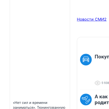
Новости СМИ2
Покуп
5 938
А как
родит
«Нет сил и времени
заниматься». Тюнингованную