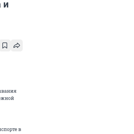
 и
тывания
рожной
спорте в