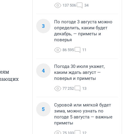
137 506
34
По погоде 3 августа можно
3
определить, каким будет
декабрь, — приметы и
поверья
86 595
11
Погода 30 июля укажет,
4
виям
каким ждать август —
поверья и приметы
ечающих
77 252
13
Суровой или мягкой будет
5
зима, можно узнать по
погоде 5 августа — важные
приметы
75 103
12