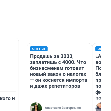
МНЕНИЕ
МНЕНИ
Продашь за 3000,
«Анал
заплатишь с 4000. Что
вот ч
бизнесменам готовит
Почем
новый закон о налогах
блокб
— он коснется импорта
прова
и даже репетиторов
повто
фильм
полны
кого и
Анастасия Завгородняя