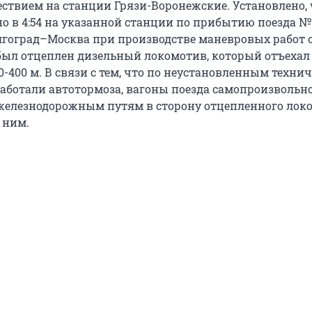
ествием на станции Грязи-Воронежские. Установлено, 
о в 4:54 на указанной станции по прибытию поезда №
гоград–Москва при производстве маневровых работ 
 был отцеплен дизельный локомотив, который отъехал
-400 м. В связи с тем, что по неустановленным техни
аботали автотормоза, вагоны поезда самопроизвольн
железнодорожным путям в сторону отцепленного лок
 ним.