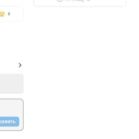
0
равить