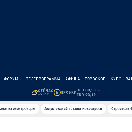
ФОРУМЫ
ТЕЛЕПРОГРАММА
АФИША
ГОРОСКОП
КУРСЫ ВА
USD 80,93
СЕЙЧАС
6
ПРОБКИ
+23°C
EUR 93,19
алог на электрокары
Августовский каталог новостроек
Строитель б