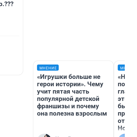
р.???
МНЕНИЕ
МНЕНИ
«Игрушки больше не
«Нико
герои истории». Чему
побед
учит пятая часть
главн
популярной детской
этого
франшизы и почему
бьет 
она полезна взрослым
прока
отзыв
Нолан