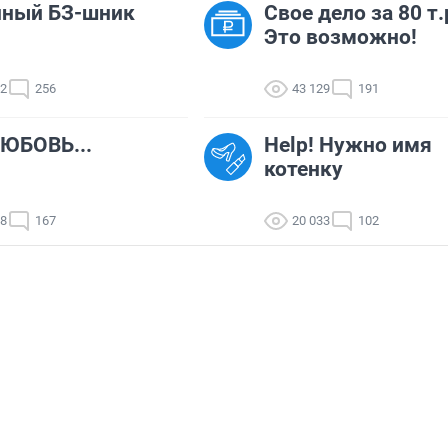
нный БЗ-шник
Свое дело за 80 т.
Это возможно!
42
256
43 129
191
ЮБОВЬ...
Help! Нужно имя
котенку
48
167
20 033
102