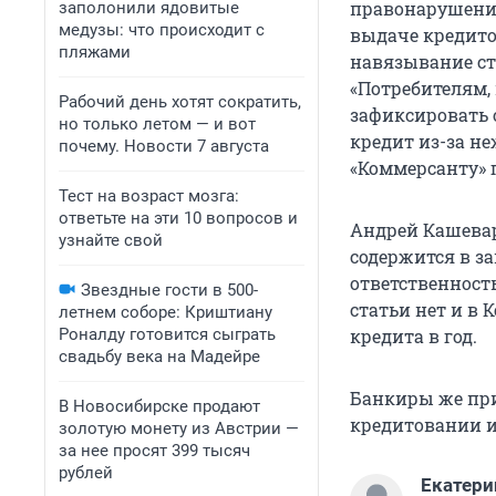
правонарушения
заполонили ядовитые
медузы: что происходит с
выдаче кредитов
пляжами
навязывание ст
«Потребителям, 
Рабочий день хотят сократить,
зафиксировать 
но только летом — и вот
кредит из-за н
почему. Новости 7 августа
«Коммерсанту» 
Тест на возраст мозга:
ответьте на эти 10 вопросов и
Андрей Кашевар
узнайте свой
содержится в за
ответственност
Звездные гости в 500-
статьи нет и в 
летнем соборе: Криштиану
Роналду готовится сыграть
кредита в год.
свадьбу века на Мадейре
Банкиры же пр
В Новосибирске продают
кредитовании 
золотую монету из Австрии —
за нее просят 399 тысяч
рублей
Екатери