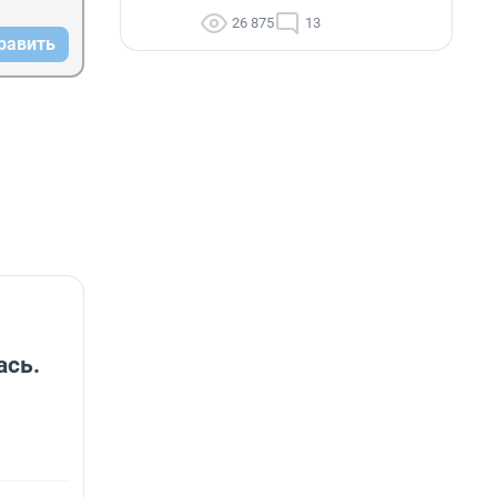
26 875
13
равить
ась.