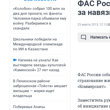
ФАС Рос
«Колобок» собрал 100 млн за
за навя
два дня проката, но фанаты
Человека-паука объявили ему
войну. Разбираемся в
23 марта 2015, 12:12
скандале
Написать
Школьники победили на
Международной олимпиаде
по ИИ в Казахстане
Нагиева не узнать! Как
выглядели звезды культовой
«Каменской» 27 лет назад
ФАС России соб
страхование жи
В Ленинском районе
заброшенная «Тойота» мешает
«Коммерсант».
жильцам — мэрия ищет
владельца
Заместитель ру
об инициативе 
Побережье Анапы