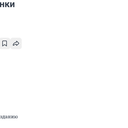
нки
изданию