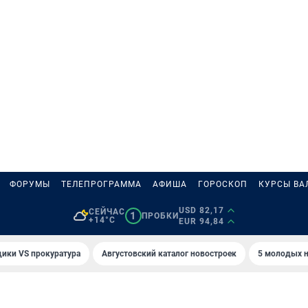
ФОРУМЫ
ТЕЛЕПРОГРАММА
АФИША
ГОРОСКОП
КУРСЫ ВА
USD 82,17
СЕЙЧАС
1
ПРОБКИ
+14°C
EUR 94,84
ики VS прокуратура
Августовский каталог новостроек
5 молодых н