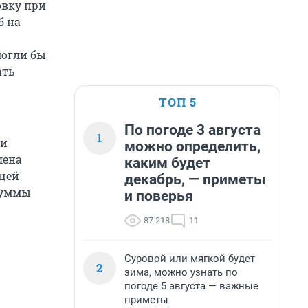
овку при
б на
могли бы
ать
ТОП 5
По погоде 3 августа
1
ки
можно определить,
лена
каким будет
ющей
декабрь, — приметы
 суммы
и поверья
87 218
11
Суровой или мягкой будет
2
зима, можно узнать по
погоде 5 августа — важные
приметы