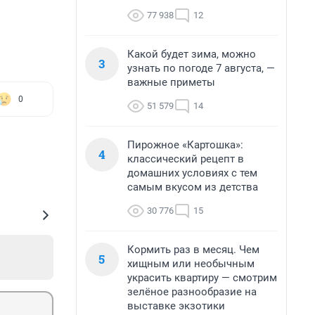
77 938
12
Какой будет зима, можно
3
узнать по погоде 7 августа, —
важные приметы
0
51 579
14
Пирожное «Картошка»:
4
классический рецепт в
домашних условиях с тем
самым вкусом из детства
30 776
15
Кормить раз в месяц. Чем
5
хищным или необычным
украсить квартиру — смотрим
зелёное разнообразие на
выставке экзотики