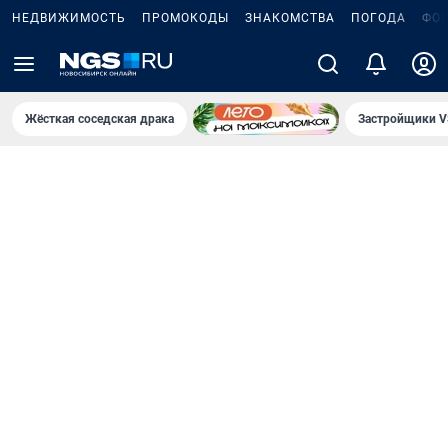
НЕДВИЖИМОСТЬ
ПРОМОКОДЫ
ЗНАКОМСТВА
ПОГОДА
ФО
Жёсткая соседская драка
Застройщики V