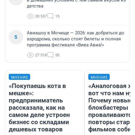
в домашних условиях с тем самым вкусом из
детства
30 537
15
Авиашоу в Мочище — 2026: как добраться до
5
аэродрома, сколько стоят билеты и полная
программа фестиваля «Вива Авиа!»
27 518
50
МНЕНИЕ
МНЕНИЕ
«Покупаешь кота в
«Аналоговая ж
мешке»:
вот что нам ну
предприниматель
Почему новые
рассказала, как на
блокбастеры
самом деле устроен
проваливаются,
бизнес со складами
повторы стары
дешевых товаров
фильмов соби