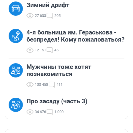
Зимний дрифт
27 633
205
4-я больница им. Гераськова -
беспредел! Кому пожаловаться?
12 151
45
Мужчины тоже хотят
познакомиться
103 458
411
Про засаду (часть 3)
34 676
1 000