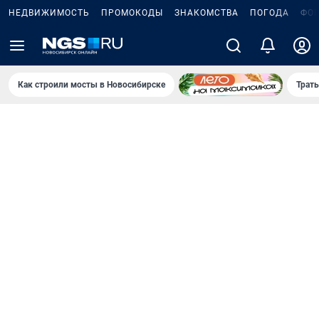
НЕДВИЖИМОСТЬ
ПРОМОКОДЫ
ЗНАКОМСТВА
ПОГОДА
ФО
Как строили мосты в Новосибирске
Траты