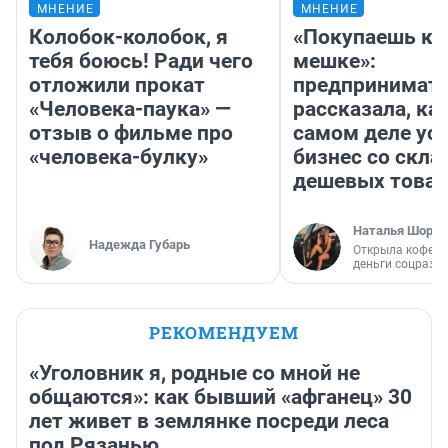
МНЕНИЕ
МНЕНИЕ
Колобок-колобок, я
«Покупаешь ко
тебя боюсь! Ради чего
мешке»:
отложили прокат
предпринимат
«Человека-паука» —
рассказала, как
отзыв о фильме про
самом деле ус
«человека-булку»
бизнес со скл
дешевых това
Наталья Шорох
Надежда Губарь
Открыла кофейн
деньги соцразв
РЕКОМЕНДУЕМ
«Уголовник я, родные со мной не
общаются»: как бывший «афганец» 30
лет живет в землянке посреди леса
под Рязанью