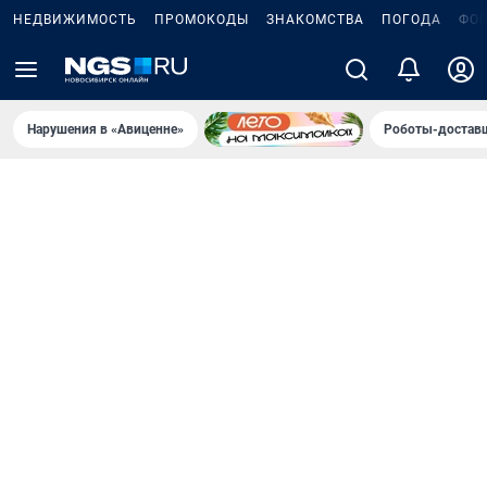
НЕДВИЖИМОСТЬ
ПРОМОКОДЫ
ЗНАКОМСТВА
ПОГОДА
ФО
Нарушения в «Авиценне»
Роботы-доставщ