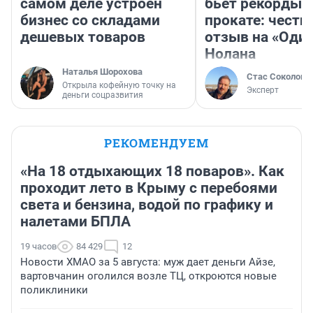
самом деле устроен
бьет рекорды 
бизнес со складами
прокате: честн
дешевых товаров
отзыв на «Оди
Нолана
Наталья Шорохова
Стас Соколов
Открыла кофейную точку на
Эксперт
деньги соцразвития
РЕКОМЕНДУЕМ
«На 18 отдыхающих 18 поваров». Как
проходит лето в Крыму с перебоями
света и бензина, водой по графику и
налетами БПЛА
19 часов
84 429
12
Новости ХМАО за 5 августа: муж дает деньги Айзе,
вартовчанин оголился возле ТЦ, откроются новые
поликлиники