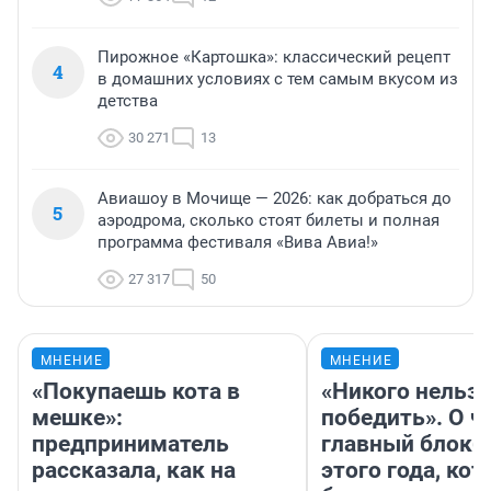
Пирожное «Картошка»: классический рецепт
4
в домашних условиях с тем самым вкусом из
детства
30 271
13
Авиашоу в Мочище — 2026: как добраться до
5
аэродрома, сколько стоят билеты и полная
программа фестиваля «Вива Авиа!»
27 317
50
МНЕНИЕ
МНЕНИЕ
«Покупаешь кота в
«Никого нельз
мешке»:
победить». О ч
предприниматель
главный блокб
рассказала, как на
этого года, ко