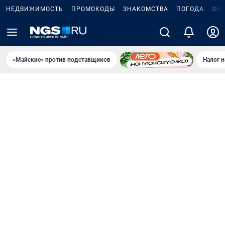
НЕДВИЖИМОСТЬ
ПРОМОКОДЫ
ЗНАКОМСТВА
ПОГОДА
ФО
«Майские» против подставщиков
Налог 