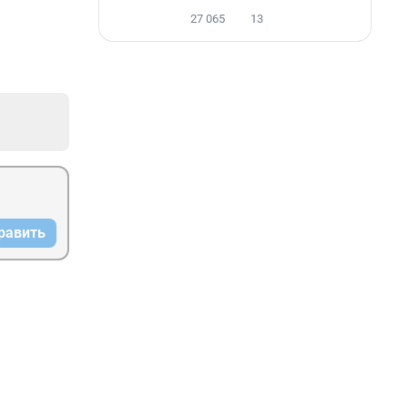
27 065
13
равить