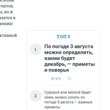
гентов,
, но и
чается в
ажению
активной
ТОП 5
По погоде 3 августа
1
можно определить,
каким будет
декабрь, — приметы
и поверья
87 419
11
Суровой или мягкой будет
2
зима, можно узнать по
погоде 5 августа — важные
приметы