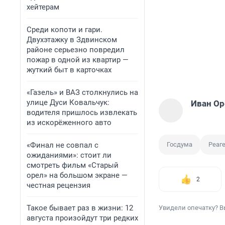
хейтерам
Среди копоти и гари.
Двухэтажку в Здвинском
районе серьезно повредил
пожар в одной из квартир —
жуткий быт в карточках
«Газель» и ВАЗ столкнулись на
улице Дуси Ковальчук:
Иван О
водителя пришлось извлекать
из искорёженного авто
«Финал не совпал с
Госдума
Реаг
ожиданиями»: стоит ли
смотреть фильм «Старый
орел» на большом экране —
2
честная рецензия
Такое бывает раз в жизни: 12
Увидели опечатку? В
августа произойдут три редких