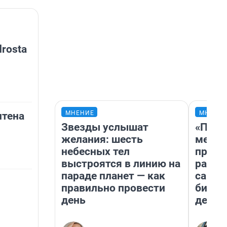
rosta
МНЕНИЕ
МНЕНИ
нтена
Звезды услышат
«Поку
желания: шесть
мешке
небесных тел
предп
выстроятся в линию на
расска
параде планет — как
самом
правильно провести
бизне
день
дешев