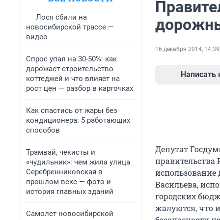
Правите
Лося сбили на
дорожны
новосибирской трассе —
видео
16 декабря 2014, 14:39
Спрос упал на 30-50%: как
дорожает строительство
Написать
коттеджей и что влияет на
рост цен — разбор в карточках
Как спастись от жары без
кондиционера: 5 работающих
способов
Депутат Госдум
Трамвай, чекисты и
правительства 
«чудильник»: чем жила улица
Серебренниковская в
использование 
прошлом веке — фото и
Васильева, исп
история главных зданий
городских бюдж
жалуются, что и
Самолет новосибирской
безопасности н