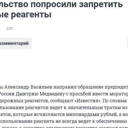
льство попросили запретить
е реагенты
225
 комментарий
ы Александр Васильев направил обращение председа
России Дмитрию Медведеву с просьбой ввести морато
дорожных реагентов, сообщают «Известия». По словам
ользование реагентов ведет к значительным тратам из
етов, которые исчисляются миллиардами рублей, а в
спользование реагента не всегда ведет к обеспечению
а дороге, а зачастую химические вещества создают во