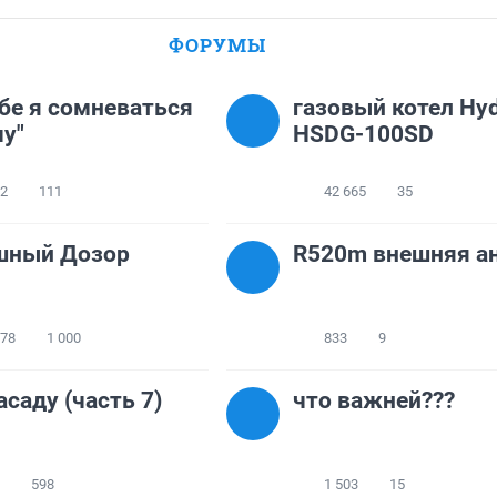
ФОРУМЫ
тебе я сомневаться
газовый котел Hyd
чу"
HSDG-100SD
02
111
42 665
35
шный Дозор
R520m внешняя а
578
1 000
833
9
асаду (часть 7)
что важней???
598
1 503
15