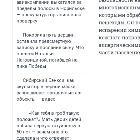
авиакомпании выкатился за
многочисленные
пределы полосы в Норильске
которыми обраб
— прокуратура организовала
проверку
пешеходы. Он п
испарении хими
Покорила пять вершин,
кожного покров
оставила предсмертную
аллергическими
записку и послание сыну. Что
части населени
с телом Натальи
Наговициной, погибшей на
пике Победы
Сибирский Бэнкси: как
скульптор в черной маске
развешивает загадочные арт-
объекты — видео
«Как тебя в гроб такую
положат?» Мать двоих детей
набила первую татуировку в
50 лет — зачем она это
сделала и что отвечает