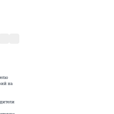
телю
рий на
одители
дителям