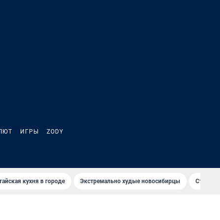
ЛЮТ
ИГРЫ
ZODY
тайская кухня в городе
Экстремально худые новосибирцы
Старт те