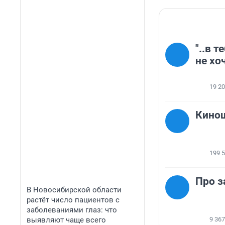
"..в 
не хо
19 2
Кино
199 
Про з
В Новосибирской области
растёт число пациентов с
заболеваниями глаз: что
выявляют чаще всего
9 367