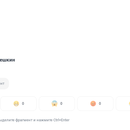
решкин
ент
0
0
0
ыделите фрагмент и нажмите Ctrl+Enter