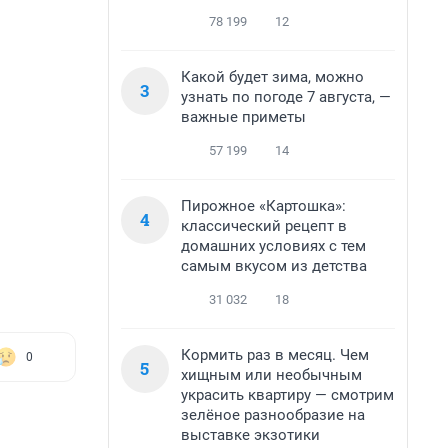
78 199
12
Какой будет зима, можно
3
узнать по погоде 7 августа, —
важные приметы
57 199
14
Пирожное «Картошка»:
4
классический рецепт в
домашних условиях с тем
самым вкусом из детства
31 032
18
Кормить раз в месяц. Чем
0
5
хищным или необычным
украсить квартиру — смотрим
зелёное разнообразие на
выставке экзотики