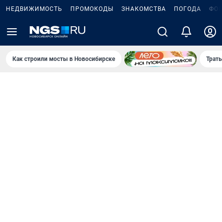
НЕДВИЖИМОСТЬ
ПРОМОКОДЫ
ЗНАКОМСТВА
ПОГОДА
ФО
Как строили мосты в Новосибирске
Траты