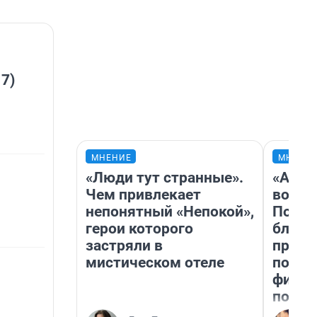
 7)
МНЕНИЕ
МНЕНИ
«Люди тут странные».
«Анал
Чем привлекает
вот ч
непонятный «Непокой»,
Почем
герои которого
блокб
застряли в
прова
мистическом отеле
повто
фильм
полны