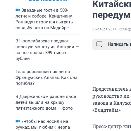
Китайск
Звездные гости в 500-
передум
летнем соборе: Криштиану
Роналду готовится сыграть
свадьбу века на Мадейре
3 ноября 2014, 12:58
В Новосибирске продают
Написать
золотую монету из Австрии —
за нее просят 399 тысяч
рублей
Тело россиянки нашли во
Французских Альпах. Как она
погибла?
Представитель 
руководство их 
В Дзержинском районе двое
детей вышли на крышу
завода в Калужс
пятиэтажного дома — фото
«Владтайм».
«Чтобы нас носили на
Пресс-центр кит
ручках, мы любим»: нерпа