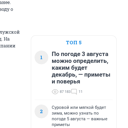
анее.
воду о
алужской
. На
ТОП 5
мпании
По погоде 3 августа
1
можно определить,
каким будет
декабрь, — приметы
и поверья
87 183
11
Суровой или мягкой будет
2
зима, можно узнать по
погоде 5 августа — важные
приметы