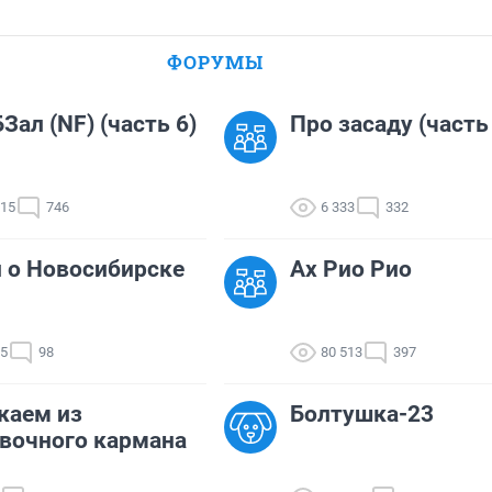
ФОРУМЫ
Зал (NF) (часть 6)
Про засаду (часть
715
746
6 333
332
 о Новосибирске
Ах Рио Рио
05
98
80 513
397
жаем из
Болтушка-23
вочного кармана