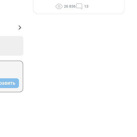
26 836
13
равить