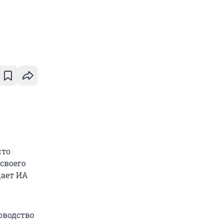
что
своего
щает ИА
оводство