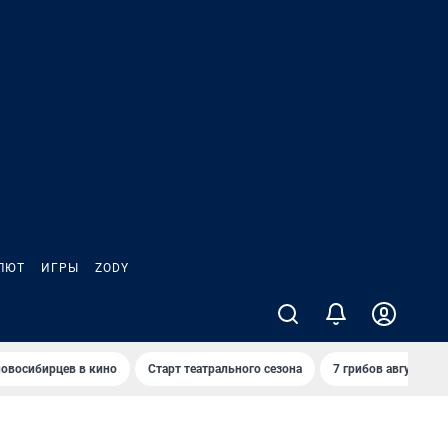
ЛЮТ
ИГРЫ
ZODY
овосибирцев в кино
Старт театрального сезона
7 грибов августа