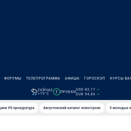
ФОРУМЫ
ТЕЛЕПРОГРАММА
АФИША
ГОРОСКОП
КУРСЫ ВА
USD 82,17
СЕЙЧАС
1
ПРОБКИ
+19°C
EUR 94,84
ики VS прокуратура
Августовский каталог новостроек
5 молодых н