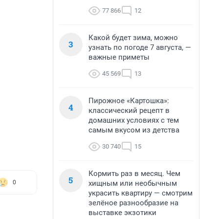
77 866
12
Какой будет зима, можно
3
узнать по погоде 7 августа, —
важные приметы
45 569
13
Пирожное «Картошка»:
4
классический рецепт в
домашних условиях с тем
самым вкусом из детства
30 740
15
Кормить раз в месяц. Чем
5
хищным или необычным
0
украсить квартиру — смотрим
зелёное разнообразие на
выставке экзотики