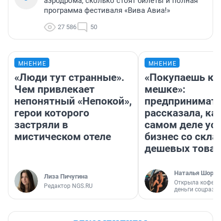
аэродрома, сколько стоят билеты и полная
программа фестиваля «Вива Авиа!»
27 586
50
МНЕНИЕ
МНЕНИЕ
«Люди тут странные».
«Покупаешь ко
Чем привлекает
мешке»:
непонятный «Непокой»,
предпринимат
герои которого
рассказала, как
застряли в
самом деле ус
мистическом отеле
бизнес со скл
дешевых това
Наталья Шорох
Лиза Пичугина
Открыла кофейн
Редактор NGS.RU
деньги соцразв