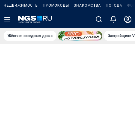
НЕДВИЖИМОСТЬ
ПРОМОКОДЫ
ЗНАКОМСТВА
ПОГОДА
ФО
Жёсткая соседская драка
Застройщики V