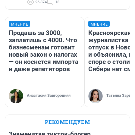
26 874
13
МНЕНИЕ
МНЕНИЕ
Продашь за 3000,
Красноярская
заплатишь с 4000. Что
журналистка п
бизнесменам готовит
отпуск в Ново
новый закон о налогах
и объяснила, п
— он коснется импорта
споре о столиц
и даже репетиторов
Сибири нет см
Анастасия Завгородняя
Татьяна Зарва
РЕКОМЕНДУЕМ
Знаменитая тикток-блогер,