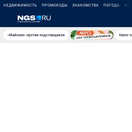
НЕДВИЖИМОСТЬ
ПРОМОКОДЫ
ЗНАКОМСТВА
ПОГОДА
ФО
«Майские» против подставщиков
Налог 