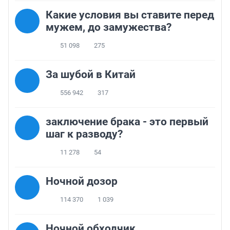
Какие условия вы ставите перед
мужем, до замужества?
51 098
275
За шубой в Китай
556 942
317
заключение брака - это первый
шаг к разводу?
11 278
54
Ночной дозор
114 370
1 039
Ночной обходчик...