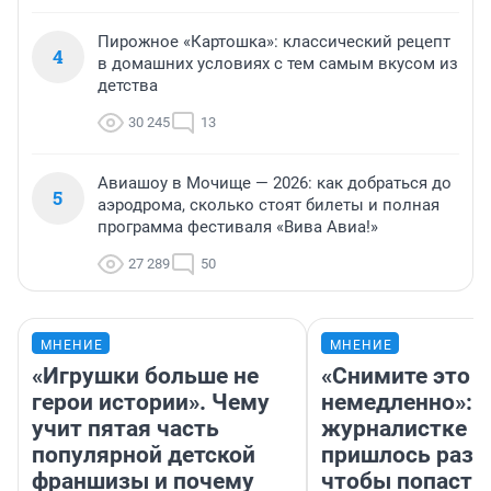
Пирожное «Картошка»: классический рецепт
4
в домашних условиях с тем самым вкусом из
детства
30 245
13
Авиашоу в Мочище — 2026: как добраться до
5
аэродрома, сколько стоят билеты и полная
программа фестиваля «Вива Авиа!»
27 289
50
МНЕНИЕ
МНЕНИЕ
«Игрушки больше не
«Снимите это
герои истории». Чему
немедленно»:
учит пятая часть
журналистке Н
популярной детской
пришлось разд
франшизы и почему
чтобы попасть 