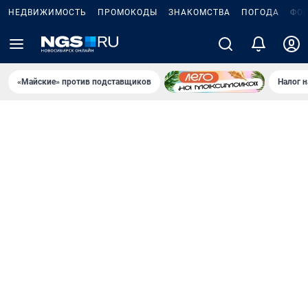
НЕДВИЖИМОСТЬ
ПРОМОКОДЫ
ЗНАКОМСТВА
ПОГОДА
ФО
«Майские» против подставщиков
Налог 